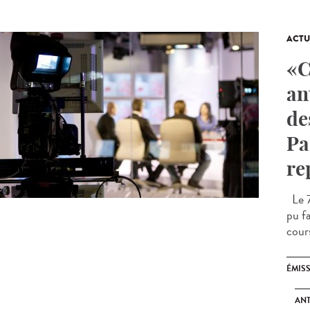
ACTU
«C
an
de
Pa
re
Le 7
pu fa
cours
ÉMIS
ANT