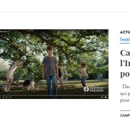
ACTU
Insti
Ca
l’
po
Dans
qui p
pour 
CAMP