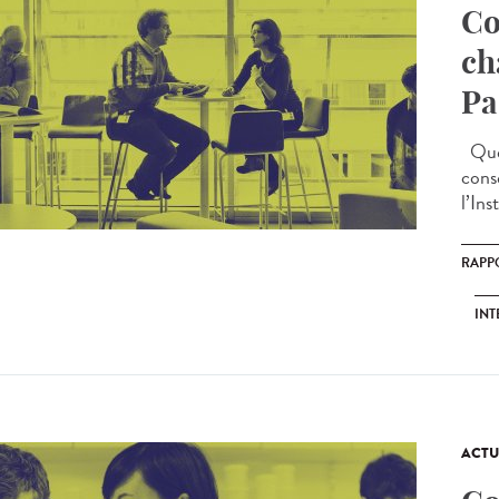
Co
ch
Pa
Quel
cons
l’Ins
RAPP
INT
ACTU