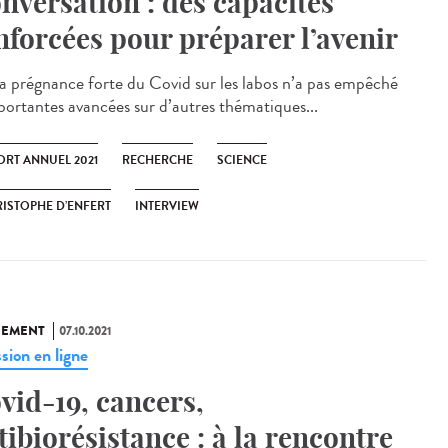
nversation : des capacités
nforcées pour préparer l’avenir
régnance forte du Covid sur les labos n’a pas empêché
portantes avancées sur d’autres thématiques...
ORT ANNUEL 2021
RECHERCHE
SCIENCE
ISTOPHE D’ENFERT
INTERVIEW
NEMENT
07.10.2021
sion en ligne
vid-19, cancers,
tibiorésistance : à la rencontre