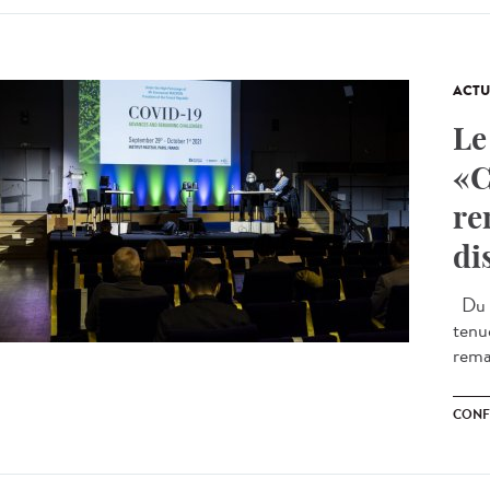
ACTU
Le
«C
re
di
Du m
tenu
remai
CONF