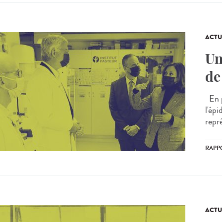
ACTU
Un
de
En p
l'ép
repr
RAPP
ACTU