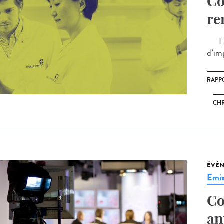
Co
re
La p
d’im
RAPP
CHR
ÉVÉ
Emis
Co
an