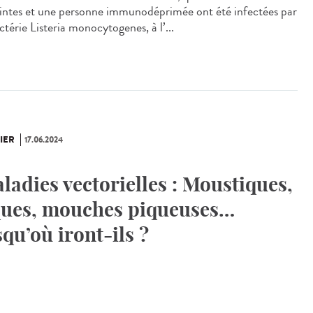
intes et une personne immunodéprimée ont été infectées par
ctérie Listeria monocytogenes, à l’...
IER
17.06.2024
ladies vectorielles : Moustiques,
ques, mouches piqueuses…
squ’où iront-ils ?