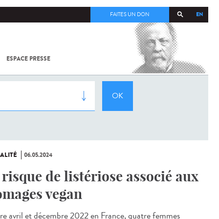
EN
FAITES UN DON
ESPACE PRESSE
TOUT SUR
SARS-
COV-2 /
COVID-19
À
L'INSTITUT
PASTEUR
ALITÉ
06.05.2024
 risque de listériose associé aux
omages vegan
e avril et décembre 2022 en France, quatre femmes