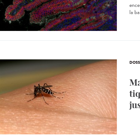
ence
la ba
DOSS
Ma
ti
ju