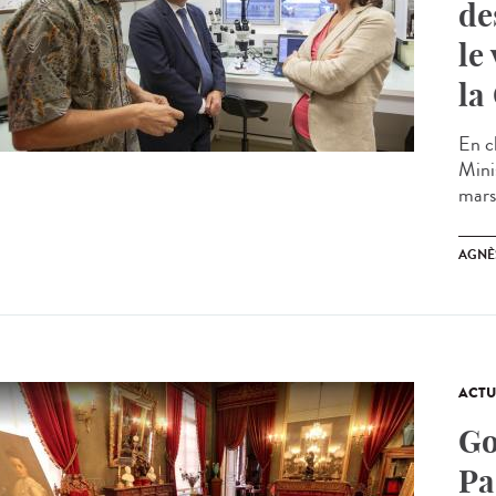
de
le
la
En c
Minis
mars 
AGNÈ
ACTU
Go
Pa