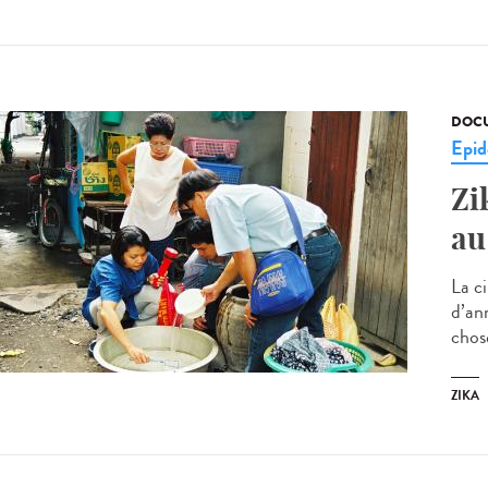
DOCU
Epid
Zi
au
La c
d’an
chos
ZIKA