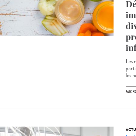
Dé
im
di
pr
in
Les 
part
les n
MICR
ACTU