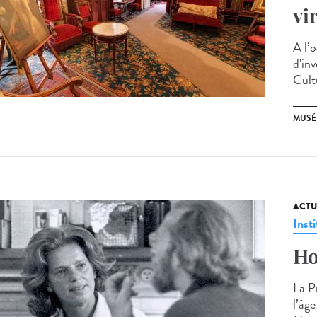
vi
A l’
d'in
Cult
MUSÉE
ACTU
Insti
Ho
La P
l’âg