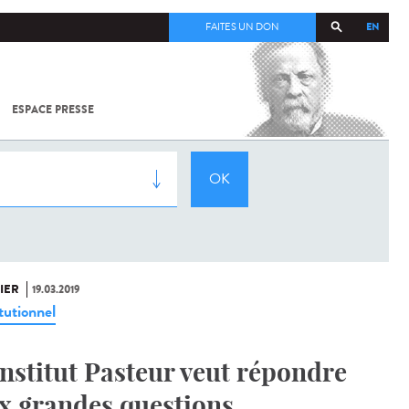
EN
FAITES UN DON
ESPACE PRESSE
TOUT SUR
SARS-
COV-2 /
COVID-19
À
L'INSTITUT
PASTEUR
IER
19.03.2019
tutionnel
Institut Pasteur veut répondre
x grandes questions