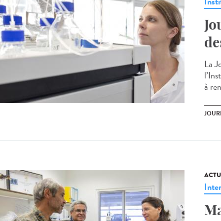
Insti
Jo
de
La J
l’In
à ren
JOUR
ACTU
Inte
Ma