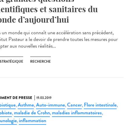
ientifiques et sanitaires du
nde d’aujourd’hui
 un monde qui connaît une accélération sans précédent,
titut Pasteur a le devoir de prendre toutes les mesures pour
pter aux nouvelles réalités...
 STRATÉGIQUE
RECHERCHE
MENT DE PRESSE
19.03.2019
biotique
Asthme
Auto-immune
Cancer
Flore intestinale
,
,
,
,
,
obiote
maladie de Crohn
maladies inflammatoires
,
,
,
nologie
inflammation
,