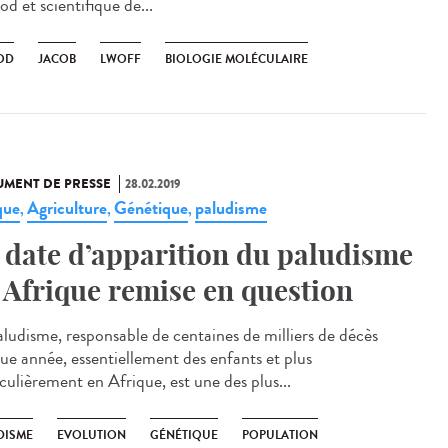
d et scientifique de...
OD
JACOB
LWOFF
BIOLOGIE MOLÉCULAIRE
MENT DE PRESSE
28.02.2019
que
Agriculture
Génétique
paludisme
,
,
,
 date d’apparition du paludisme
 Afrique remise en question
aludisme, responsable de centaines de milliers de décès
ue année, essentiellement des enfants et plus
culièrement en Afrique, est une des plus...
DISME
EVOLUTION
GÉNÉTIQUE
POPULATION