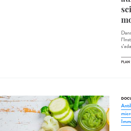
sc
mo
Dans
l’Ins
s’ada
PLAN
DOCU
Anti
micr
Immu