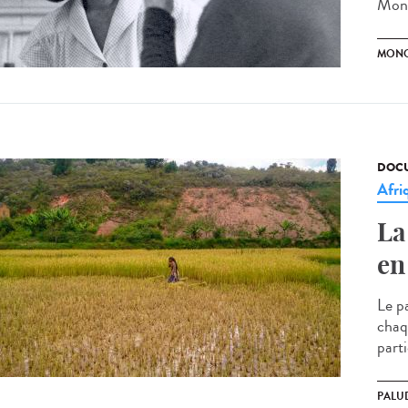
Mono
MON
DOCU
Afri
La
en
Le p
chaq
parti
PALU