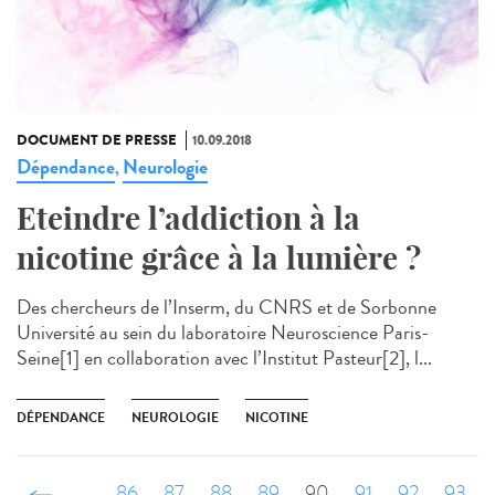
DOCUMENT DE PRESSE
10.09.2018
Dépendance
Neurologie
,
Eteindre l’addiction à la
nicotine grâce à la lumière ?
Des chercheurs de l’Inserm, du CNRS et de Sorbonne
Université au sein du laboratoire Neuroscience Paris-
Seine[1] en collaboration avec l’Institut Pasteur[2], l...
DÉPENDANCE
NEUROLOGIE
NICOTINE
‹ précédent
…
86
87
88
89
90
91
92
93