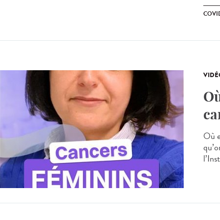
COVID
VIDÉ
Où
ca
Où e
qu’o
l’Ins