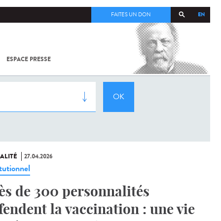
EN
FAITES UN DON
ESPACE PRESSE
TOUT SUR
SARS-
COV-2 /
COVID-19
À
L'INSTITUT
PASTEUR
ALITÉ
27.04.2026
tutionnel
ès de 300 personnalités
fendent la vaccination : une vie