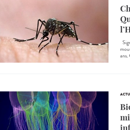
Ch
Qu
l’
Sign
mous
ans.
ACTU
Bi
mi
in