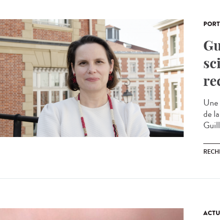
PORT
Gu
sc
re
Une 
de la
Guil
RECH
ACTU