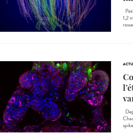
Peti
1,2 
rasse
ACTU
Co
l’
va
Depu
Chaq
spike