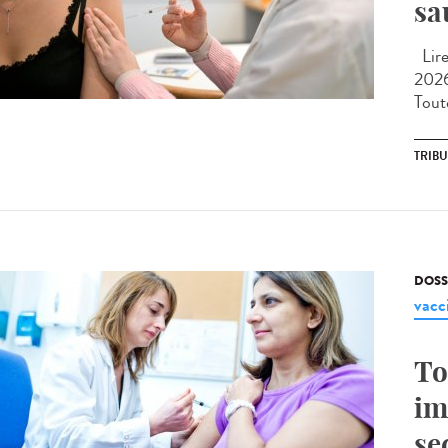
sa
Lire 
2026
Toute
TRIB
DOSS
vacc
To
im
se