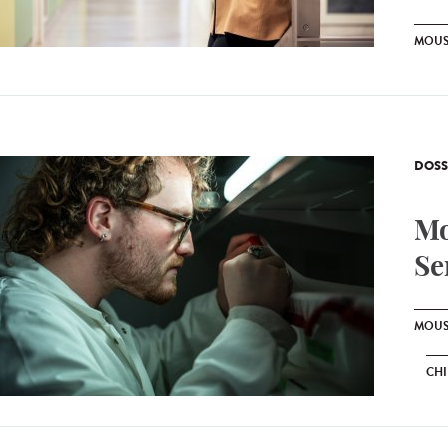
MOUS
DOSS
Mo
Se
MOUS
CH