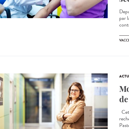
Depu
par l
contr
VACC
ACTU
Mo
de
Cet a
rech
Past