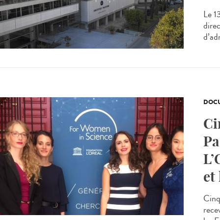
Le 1
direc
d’ad
DOCU
Ci
Pa
L’
et
Cinq
rece