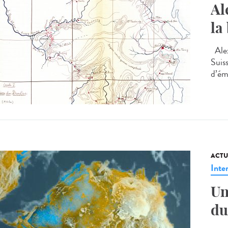
Al
la
Alex
Suis
d’émi
ACTU
Inte
Un
du