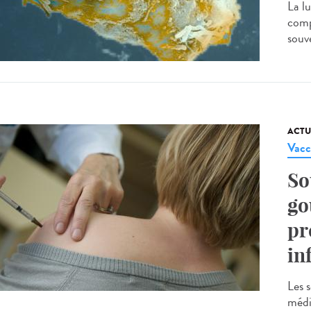
La lu
comp
souve
ACTU
Vacc
So
go
pr
in
Les s
médic