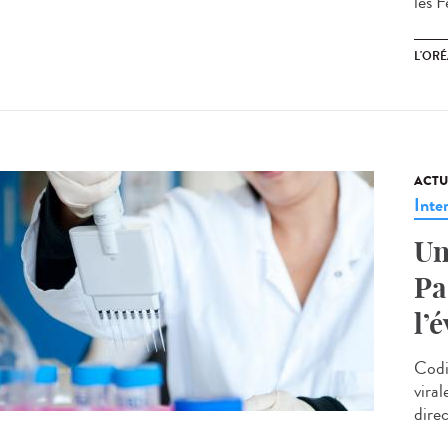
les 
L'ORÉ
ACTU
Inte
Un
Pa
l’
Codi
viral
direc