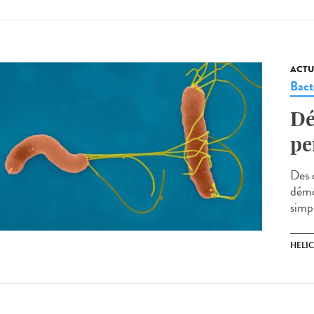
ACTU
Bact
Dé
pe
Des 
démon
simp
HELI