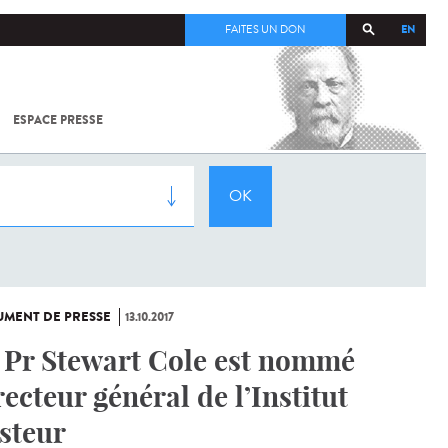
EN
FAITES UN DON
ESPACE PRESSE
TOUT SUR
SARS-
COV-2 /
COVID-19
À
L'INSTITUT
PASTEUR
MENT DE PRESSE
13.10.2017
 Pr Stewart Cole est nommé
recteur général de l’Institut
steur