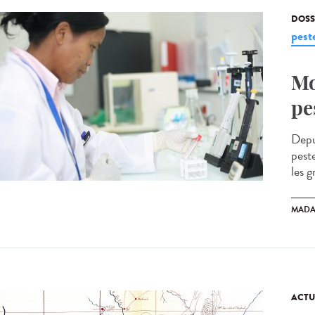
DOSS
pest
Mo
pe
Depu
pest
les g
MADA
ACTU