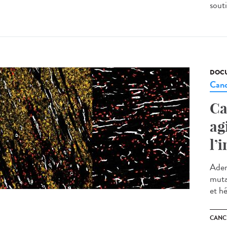
souti
DOCU
Canc
Ca
ag
l’
Aden
muta
et h
CANC