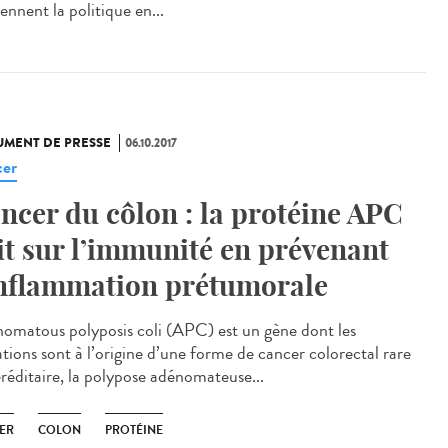
ennent la politique en...
MENT DE PRESSE
06.10.2017
er
ncer du côlon : la protéine APC
it sur l’immunité en prévenant
inflammation prétumorale
omatous polyposis coli (APC) est un gène dont les
tions sont à l’origine d’une forme de cancer colorectal rare
éréditaire, la polypose adénomateuse...
ER
COLON
PROTÉINE