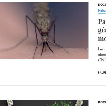
DOCU
Palu
Pa
gé
mo
Les 
ident
CNRS
PALU
DOCU