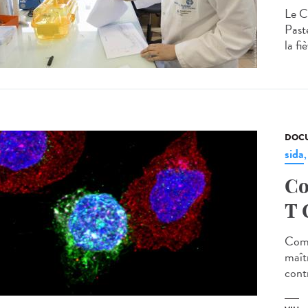
Le C
Past
la fi
DOCU
sida
Co
T 
Comp
maîtr
contr