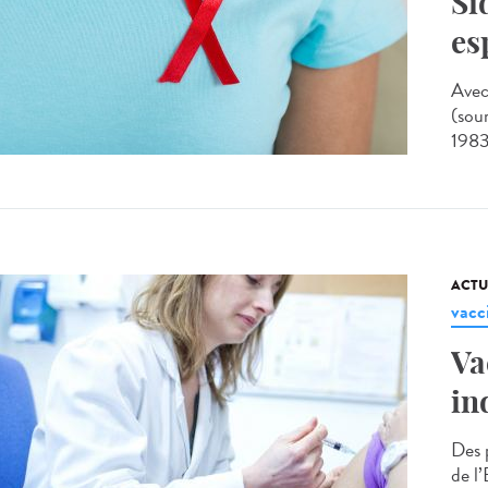
Si
es
Avec
(sou
1983,
ACTU
vacc
Va
in
Des 
de l’