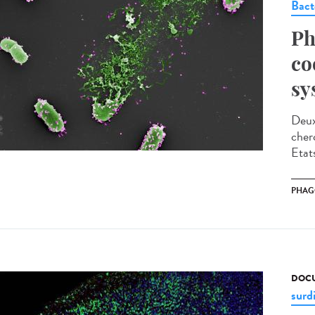
Bact
Ph
co
sy
Deux
cher
Etat
PHAG
DOCU
surd