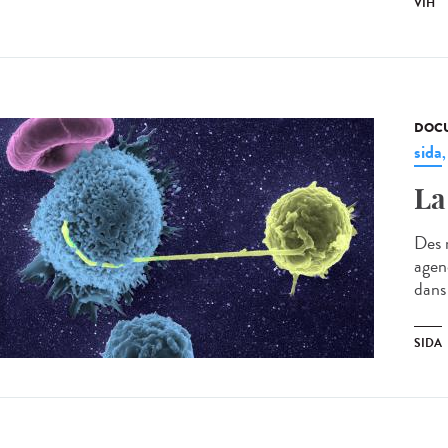
VIH
DOCU
sida
La
Des 
agenc
dans 
SIDA