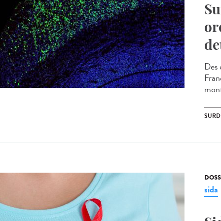
Su
or
de
Des 
Fran
mont
SURD
DOSS
sida