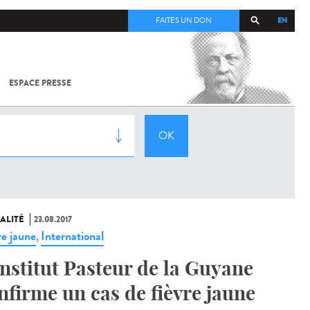
EN
FAITES UN DON
ESPACE PRESSE
TOUT SUR
SARS-
COV-2 /
COVID-19
À
L'INSTITUT
PASTEUR
ALITÉ
23.08.2017
re jaune
International
,
Institut Pasteur de la Guyane
nfirme un cas de fièvre jaune