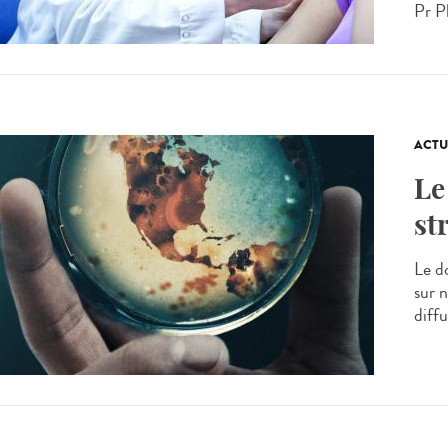
Pr Ph
ACTU
Le
st
Le d
sur 
diff