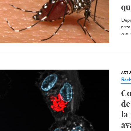
qu
Depu
nota
zone
ACTU
Rech
Co
de
la
av