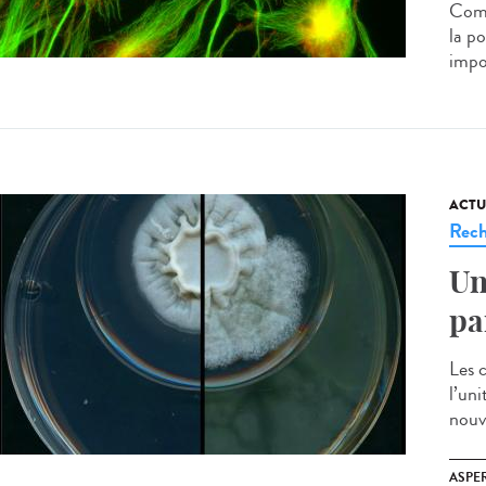
Comp
la po
impo
ACTU
Rech
Un
pa
Les 
l’uni
nouv
ASPE