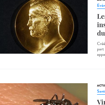
Evé
Le
in
du
Créé
part
appar
ACTU
Sant
Vi