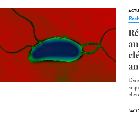
ACTU
Rech
Ré
an
cl
an
Dans
acqui
cherc
BACT