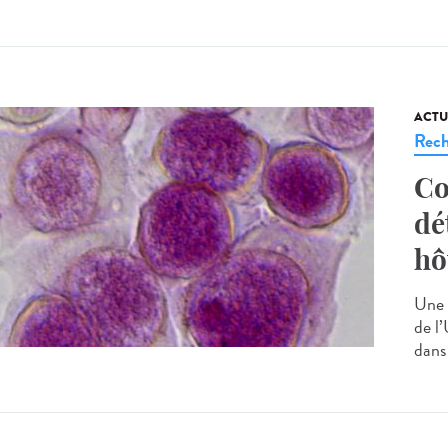
ACTU
Rech
Co
dé
hô
Une 
de l’
dans 