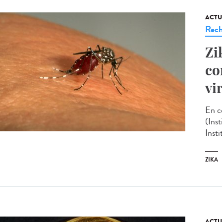
ACTU
Rech
Zi
co
vi
En c
(Ins
Inst
ZIKA
ACTU