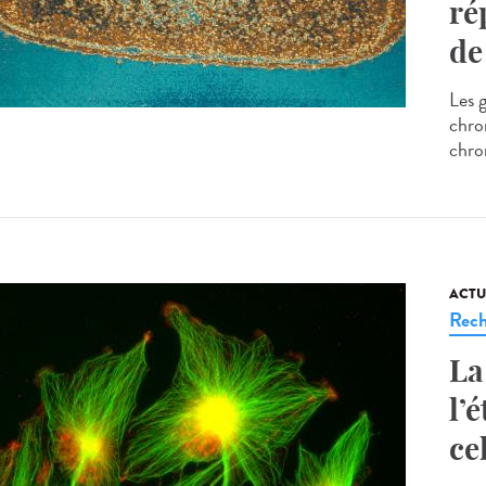
ré
de
Les 
chro
chro
ACTU
Rech
La
l’
ce