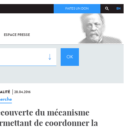
EN
FAITES UN DON
ESPACE PRESSE
TOUT SUR
SARS-
COV-2 /
COVID-19
À
L'INSTITUT
PASTEUR
ALITÉ
28.04.2016
erche
couverte du mécanisme
rmettant de coordonner la