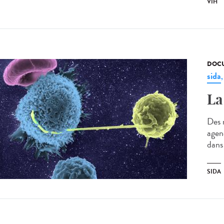
VIH
DOCU
sida
La
Des 
agenc
dans 
SIDA