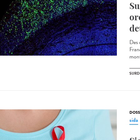
Su
or
de
Des 
Fran
mont
SURD
DOSS
sida