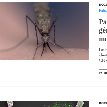
DOCU
Palu
Pa
gé
mo
Les 
ident
CNRS
PALU
DOCU