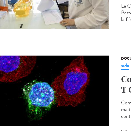
Le C
Past
la fi
DOCU
sida
Co
T 
Comp
maîtr
contr