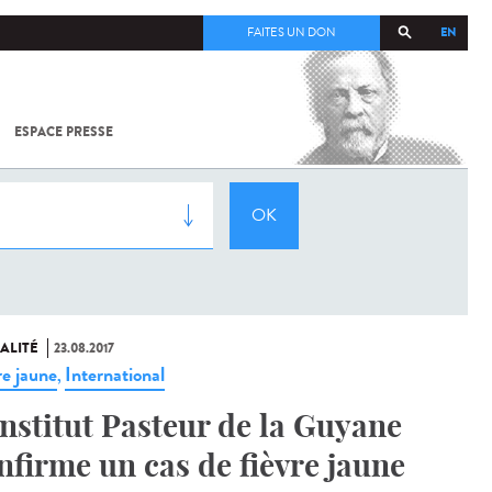
EN
FAITES UN DON
ESPACE PRESSE
TOUT SUR
SARS-
COV-2 /
COVID-19
À
L'INSTITUT
PASTEUR
ALITÉ
23.08.2017
re jaune
International
,
Institut Pasteur de la Guyane
nfirme un cas de fièvre jaune