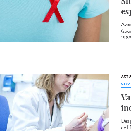
Si
es
Avec
(sou
1983,
ACTU
vacc
Va
in
Des 
de l’