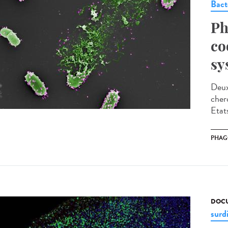
Bact
Ph
co
sy
Deux
cher
Etat
PHAG
DOCU
surd