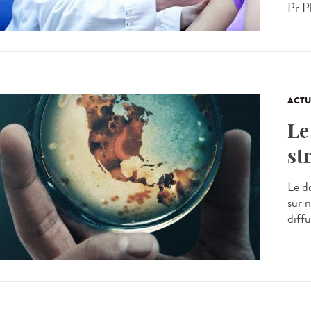
Pr Ph
ACTU
Le
st
Le d
sur 
diff