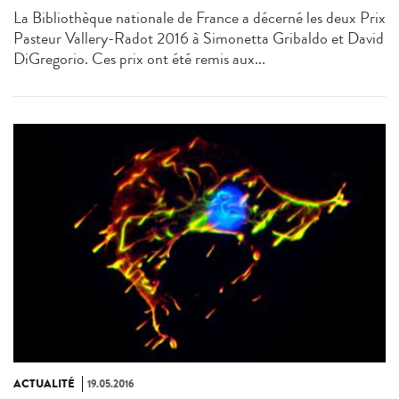
La Bibliothèque nationale de France a décerné les deux Prix
Pasteur Vallery-Radot 2016 à Simonetta Gribaldo et David
DiGregorio. Ces prix ont été remis aux...
ACTUALITÉ
19.05.2016