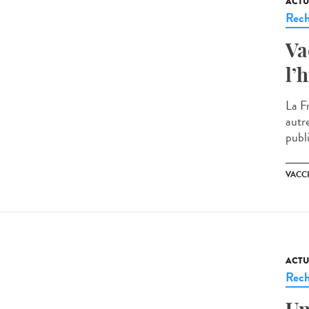
ACTU
Rech
Va
l’
La F
autr
publi
VACC
ACTU
Rech