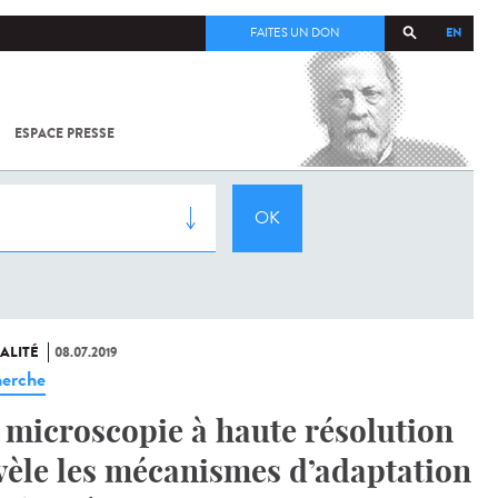
EN
FAITES UN DON
ESPACE PRESSE
TOUT SUR
SARS-
COV-2 /
COVID-19
À
L'INSTITUT
PASTEUR
ALITÉ
08.07.2019
erche
 microscopie à haute résolution
vèle les mécanismes d’adaptation