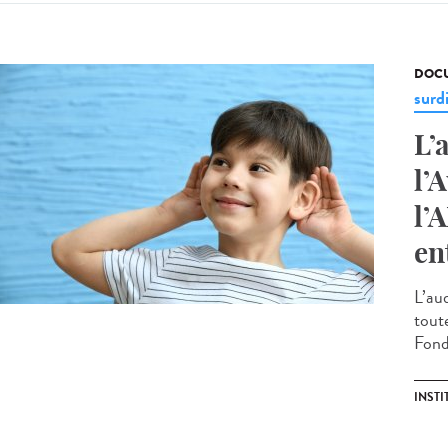
DOCU
surd
L’
l’
l’
en
L’au
toute
Fond
INST