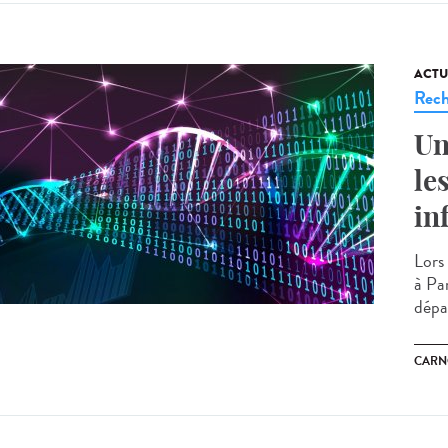
ACTU
Rech
Un
le
in
Lors
à Pa
dépa
CARN