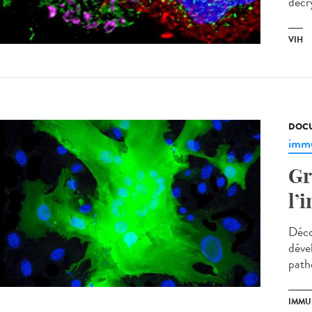
décry
VIH
DOCU
immu
Gr
l’
Déco
déve
patho
IMMU