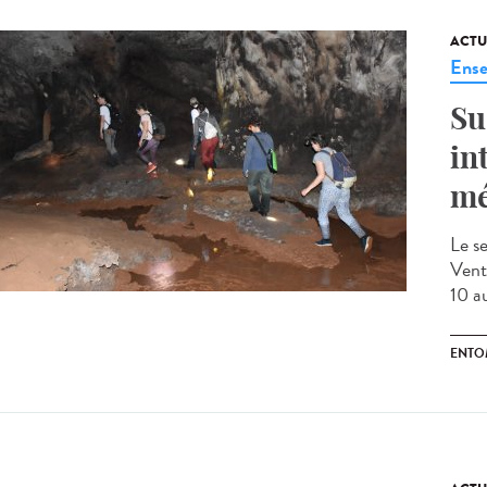
ACTU
Ense
Su
in
mé
Le s
Vent
10 a
ENTO