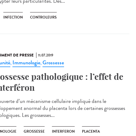
pter leurs particularités. Des...
INFECTION
CONTROLEURS
MENT DE PRESSE
11.07.2019
nité
Immunologie
Grossesse
,
,
ossesse pathologique : l’effet de
interféron
uverte d’un mécanisme cellulaire impliqué dans le
loppement anormal du placenta lors de certaines grossesses
logiques. Les grossesses...
NOLOGIE
GROSSESSE
INTERFERON
PLACENTA