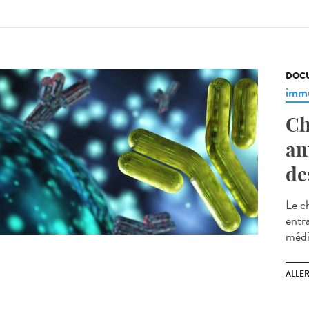
DOCU
immu
Ch
an
de
Le c
entr
médi
ALLE