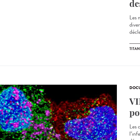
de
Les 
dive
décle
TITAN
DOCU
VI
po
Les 
l’in