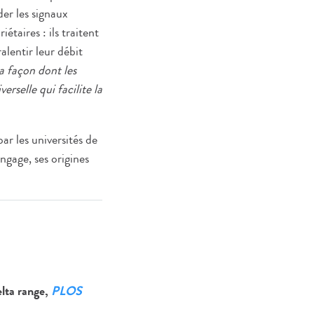
er les signaux
étaires : ils traitent
lentir leur débit
 façon dont les
erselle qui facilite la
ar les universités de
gage, ses origines
lta range,
PLOS