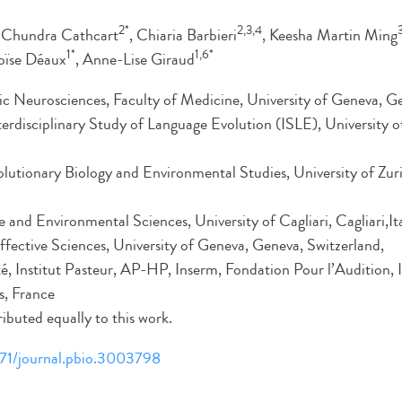
2*
2,3,4
, Chundra Cathcart
, Chiaria Barbieri
, Keesha Martin Ming
1*
1,6*
loïse Déaux
, Anne-Lise Giraud
c Neurosciences, Faculty of Medicine, University of Geneva, Ge
nterdisciplinary Study of Language Evolution (ISLE), University o
utionary Biology and Environmental Studies, University of Zuri
 and Environmental Sciences, University of Cagliari, Cagliari,Ita
ffective Sciences, University of Geneva, Geneva, Switzerland,
é, Institut Pasteur, AP-HP, Inserm, Fondation Pour l’Audition, In
, France
ibuted equally to this work.
1371/journal.pbio.3003798