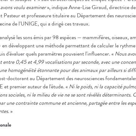
 avons voulu examiner
», indique Anne-Lise Giraud, directrice de
tut Pasteur et professeure titulaire au Département des neurosc
ecine de l'UNIGE, qui a dirigé ces travaux.
t analysé les sons émis par 98 espèces — mammifères, oiseaux, am
 — en développant une méthode permettant de calculer le rythme 
is d'évaluer quels paramètres pouvaient l'influencer. «
Nous avon
uent entre 0,45 et 4,99 vocalisations par seconde, avec une conc
ne homogénéité étonnante pour des animaux par ailleurs si diff
ost-doctorant au Département des neurosciences fondamentales 
 et premier auteur de l'étude. «
Ni le poids, ni la capacité pulmo
ons sociales, ni le milieu de vie ne se sont révélés déterminants.
ar une contrainte commune et ancienne, partagée entre les espè
ntes.
»
ronale