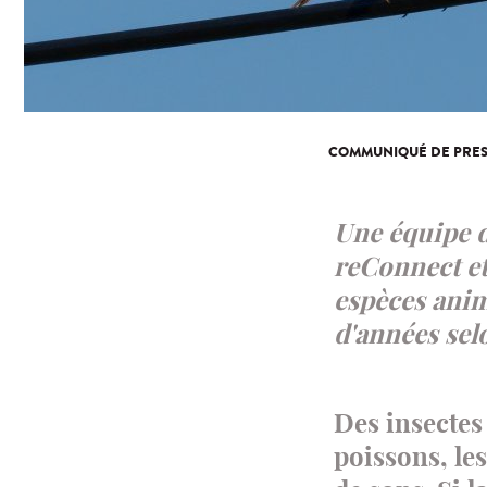
COMMUNIQUÉ DE PRES
Une équipe d
reConnect et 
espèces anim
d'années se
Des insectes 
poissons, l