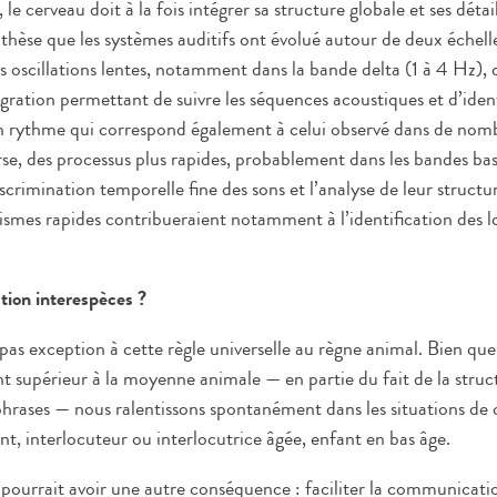
le cerveau doit à la fois intégrer sa structure globale et ses détail
othèse que les systèmes auditifs ont évolué autour de deux échell
 oscillations lentes, notamment dans la bande delta (1 à 4 Hz), o
gration permettant de suivre les séquences acoustiques et d’identi
n rythme qui correspond également à celui observé dans de nomb
verse, des processus plus rapides, probablement dans les bandes b
crimination temporelle fine des sons et l’analyse de leur struct
ismes rapides contribueraient notamment à l’identification des l
ion interespèces ?
pas exception à cette règle universelle au règne animal. Bien qu
nt supérieur à la moyenne animale — en partie du fait de la stru
 phrases — nous ralentissons spontanément dans les situations d
iant, interlocuteur ou interlocutrice âgée, enfant en bas âge.
rrait avoir une autre conséquence : faciliter la communicatio