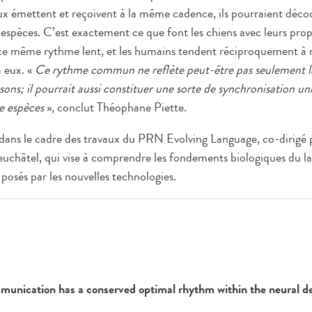
ux émettent et reçoivent à la même cadence, ils pourraient décod
 espèces. C’est exactement ce que font les chiens avec leurs propri
ce même rythme lent, et les humains tendent réciproquement à ra
à eux. «
Ce rythme commun ne reflète peut-être pas seulement la
sons; il pourrait aussi constituer une sorte de synchronisation univ
e espèces
», conclut Théophane Piette.
 dans le cadre des travaux du PRN Evolving Language, co-dirigé p
uchâtel, qui vise à comprendre les fondements biologiques du lan
s posés par les nouvelles technologies.
munication has a conserved optimal rhythm within the neural de