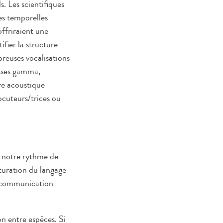
s. Les scientifiques
es temporelles
ffriraient une
fier la structure
reuses vocalisations
asses gamma,
ure acoustique
ocuteurs/trices ou
e notre rythme de
cturation du langage
e communication
n entre espèces. Si