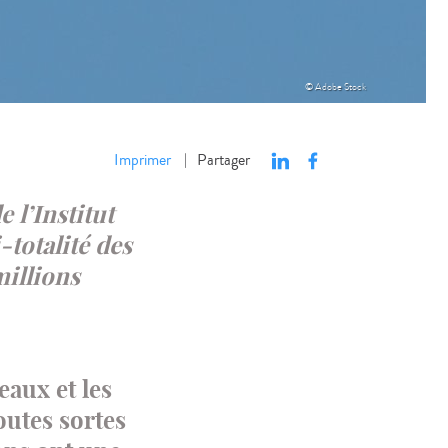
© Adobe Stock
Imprimer
Partager
|
 l’Institut
-totalité des
millions
eaux et les
utes sortes