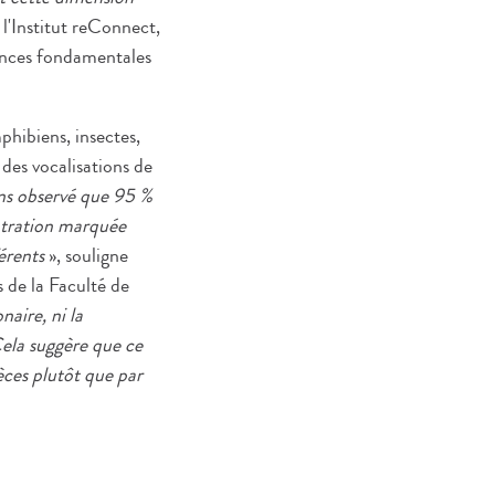
 l'Institut reConnect,
iences fondamentales
phibiens, insectes,
des vocalisations de
s observé que 95 %
entration marquée
érents
», souligne
de la Faculté de
naire, ni la
 Cela suggère que ce
ces plutôt que par