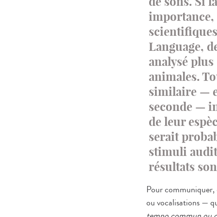
de sons. Si l
importance, 
scientifique
Language, de 
analysé plus
animales. To
similaire — 
seconde — in
de leur espèc
serait probab
stimuli audit
résultats so
Pour communiquer, d
ou vocalisations — qu
tempo commun ou celu