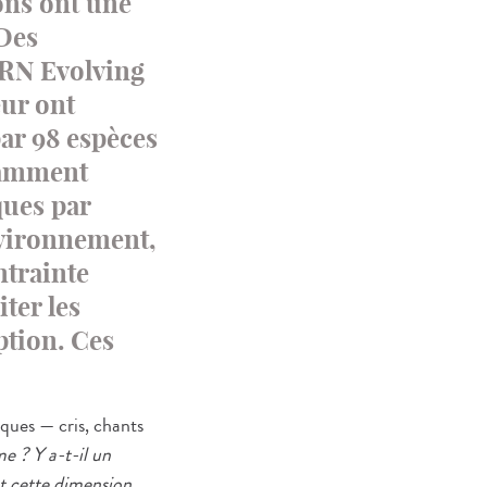
ions ont une
 Des
PRN Evolving
eur ont
ar 98 espèces
namment
ques par
nvironnement,
ntrainte
iter les
ption. Ces
ues — cris, chants
me ? Y a-t-il un
t cette dimension