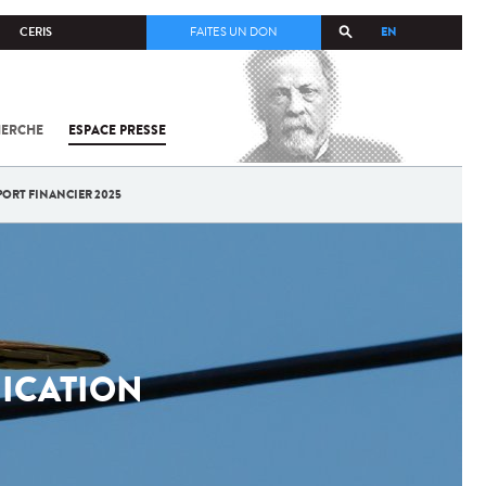
EN
CERIS
FAITES UN DON
HERCHE
ESPACE PRESSE
TOUT SUR
SARS-
COV-2 /
COVID-19
PORT FINANCIER 2025
À
L'INSTITUT
PASTEUR
NICATION