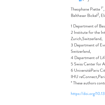
1*
Theophane Piette
2
Balthasar Bickel
, E
1 Department of Basi
2 Institute for the I
Zurich,Switzerland,
3 Department of Evol
Switzerland,
4 Department of Life
5 Swiss Center for A
6 UniversitéParis Cit
IHU reConnect,Paris
* These authors contr
https://doi.org/10.