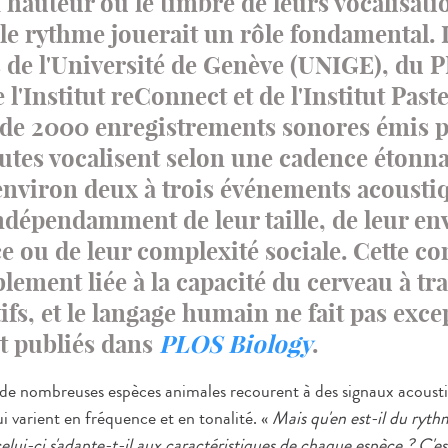
a hauteur ou le timbre de leurs vocalisat
le rythme jouerait un rôle fondamental.
s de l'Université de Genève (UNIGE), du 
l'Institut reConnect et de l'Institut Past
 de 2000 enregistrements sonores émis p
utes vocalisent selon une cadence éton
environ deux à trois événements acousti
dépendamment de leur taille, de leur e
e ou de leur complexité sociale. Cette co
lement liée à la capacité du cerveau à tra
ifs, et le langage humain ne fait pas exce
nt publiés dans
PLOS Biology
.
e nombreuses espèces animales recourent à des signaux acoustiq
i varient en fréquence et en tonalité. «
Mais qu'en est-il du ryth
i-ci s'adapte-t-il aux caractéristiques de chaque espèce ? C'es