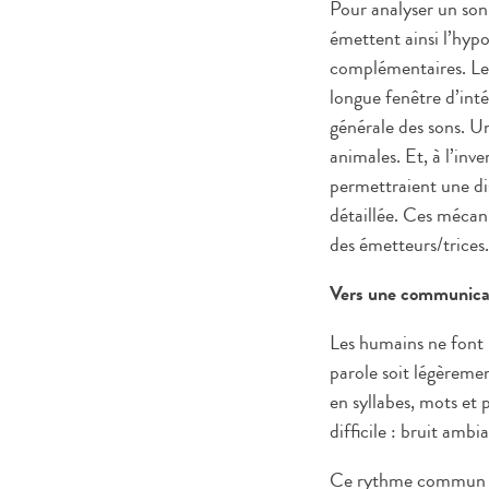
Pour analyser un son, 
émettent ainsi l’hyp
complémentaires. Les
longue fenêtre d’inté
générale des sons. U
animales. Et, à l’in
permettraient une dis
détaillée. Ces mécan
des émetteurs/trices.
Vers une communicat
Les humains ne font 
parole soit légèreme
en syllabes, mots et
difficile : bruit amb
Ce rythme commun pou