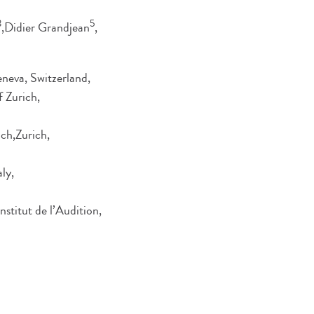
3
5
,Didier Grandjean
,
neva, Switzerland,
f Zurich,
ch,Zurich,
ly,
stitut de l’Audition,