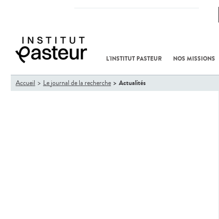
RECHERCHE
ENSEIGNEMENT
SANTÉ PUBLIQUE
L'INSTITUT PASTEUR
NOS MISSIONS
Vous
Actualités
Accueil
Le journal de la recherche
êtes
ici