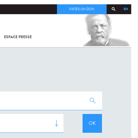
EN
FAITES UN DON
ESPACE PRESSE
TOUT SUR
SARS-
COV-2 /
COVID-19
À
L'INSTITUT
PASTEUR