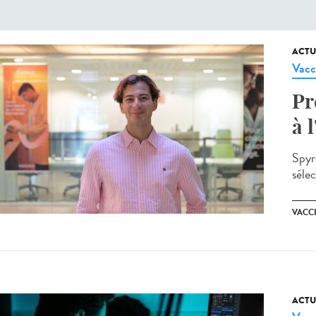
ACTU
Vacc
Pr
à l
Spyro
séle
VACC
ACTU