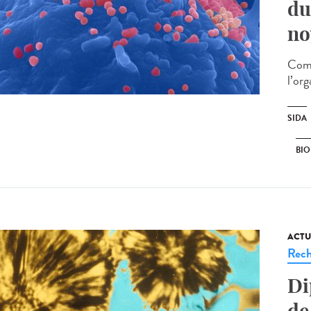
du
no
Comp
l’org
SIDA
BIO
ACTU
Rech
Di
de