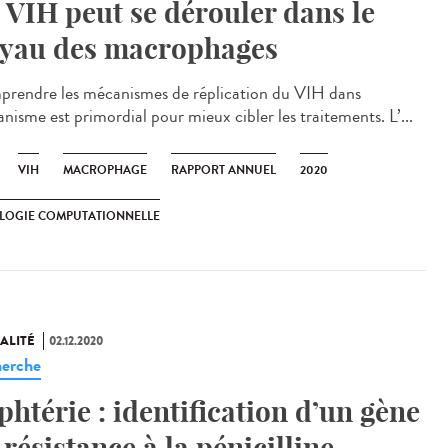
 VIH peut se dérouler dans le
yau des macrophages
rendre les mécanismes de réplication du VIH dans
anisme est primordial pour mieux cibler les traitements. L’...
VIH
MACROPHAGE
RAPPORT ANNUEL
2020
LOGIE COMPUTATIONNELLE
ALITÉ
02.12.2020
erche
phtérie : identification d’un gène
 résistance à la pénicilline