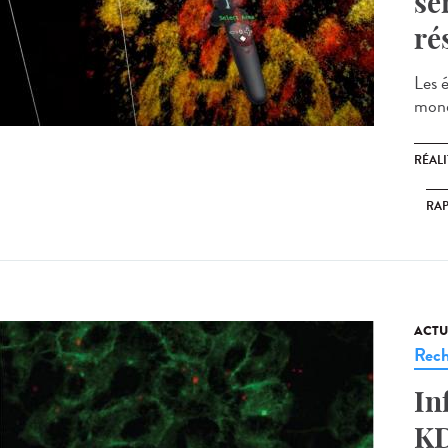
se
ré
Les 
monde
RÉALI
RA
ACTU
Rech
In
KD