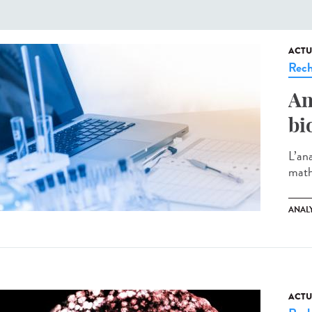
ACTU
Rech
An
bi
L’an
mathé
ANAL
ACTU