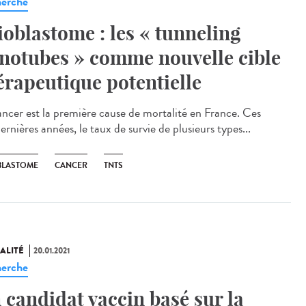
erche
ioblastome : les « tunneling
notubes » comme nouvelle cible
érapeutique potentielle
ancer est la première cause de mortalité en France. Ces
rnières années, le taux de survie de plusieurs types...
BLASTOME
CANCER
TNTS
ALITÉ
20.01.2021
erche
 candidat vaccin basé sur la