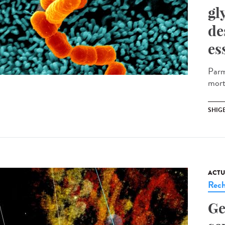
gl
de
es
Parm
mort
SHIG
ACTU
Rech
Ge