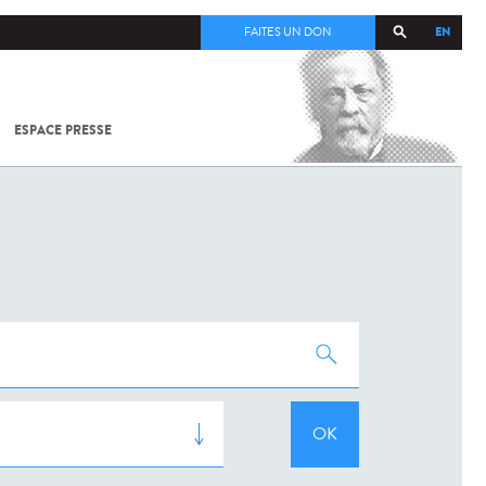
EN
FAITES UN DON
ESPACE PRESSE
TOUT SUR
SARS-
COV-2 /
COVID-19
À
L'INSTITUT
PASTEUR