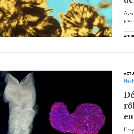
Avant
plus 
ANTI
ACTU
Rech
Dé
rô
en
L’as