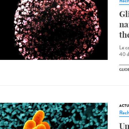
Rech
Gl
na
th
Le c
40 de
GLIO
ACTU
Rech
Un