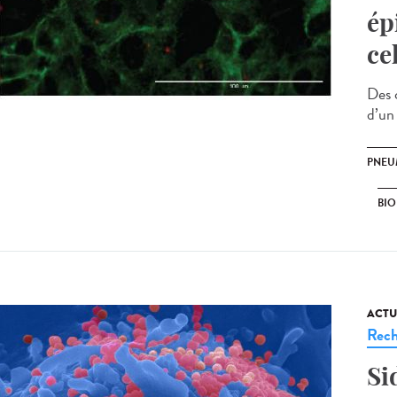
ép
ce
Des 
d’un
PNE
BIO
ACTU
Rech
Si