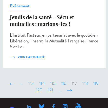
Evénement
Jeudis de la santé - Sécu et
mutuelles : marions-les !
L'Institut Pasteur, en partenariat avec le quotidien
Libération, l'Inserm, la Mutualité Française, France
5 et Le...
VOIR L'ACTUALITÉ
‹ précédent
…
113
114
115
116
117
118
119
120
121
…
suivant ›