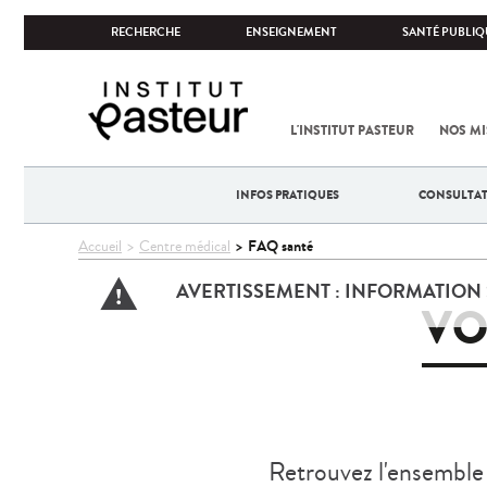
RECHERCHE
ENSEIGNEMENT
SANTÉ PUBLIQ
L'INSTITUT PASTEUR
NOS MI
INFOS PRATIQUES
CONSULTA
Vous
FAQ santé
Accueil
Centre médical
êtes
AVERTISSEMENT :
INFORMATION 
ici
VO
Retrouvez l'ensemble 