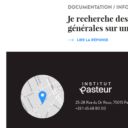
DOCUMENTATION / INF
Je recherche des
générales sur u
LIRE LA RÉPONSE
25-28 Rue du Dr Roux, 75015 Pa
+33 1 45 68 80 00