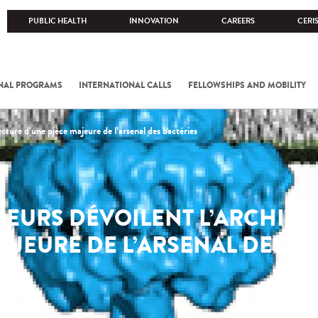
PUBLIC HEALTH
INNOVATION
CAREERS
CERI
NAL PROGRAMS
INTERNATIONAL CALLS
FELLOWSHIPS AND MOBILITY
cture d’une pièce majeure de l’arsenal des bactéries
EURS DÉVOILENT L’ARCHITE
AJEURE DE L’ARSENAL DES B