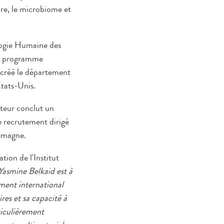
aire, le microbiome et
ologie Humaine des
 le programme
 créé le département
tats-Unis.
steur conclut un
e recrutement dirigé
lemagne.
ion de l'Institut
 Yasmine Belkaid est à
ment international
ires et sa capacité à
ticulièrement