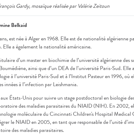
François Gardy, mosaïque réalisée par Valérie Zeitoun
smine Belkaid
ns, est née à Alger en 1968. Elle est de nationalité algérienne p
. Elle a également la nationalité américaine.
itulaire d’un master en biochimie de l’université algérienne des s
oumédiène, ainsi que d’un DEA de l’université Paris-Sud. Elle 
ie à l’université Paris-Sud et à l’Institut Pasteur en 1996, où el
s innées à l’infection par Leishmania.
te aux États-Unis pour suivre un stage postdoctoral en biologie des
aboratoire des maladies parasitaires du NIAID (NIH). En 2002, ell
ologie moléculaire du Cincinnati Children's Hospital Medical 
tégrer le NIAID en 2005, en tant que responsable de l’unité d’i
oire des maladies parasitaires.