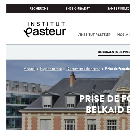
RECHERCHE
ENSEIGNEMENT
SANTÉ PUBLIQ
L'INSTITUT PASTEUR
NOS MI
DOCUMENTS DE PRES
Vous
Prise de foncti
Accueil
Espace presse
Documents de presse
êtes
ici
PRISE DE 
BELKAID 