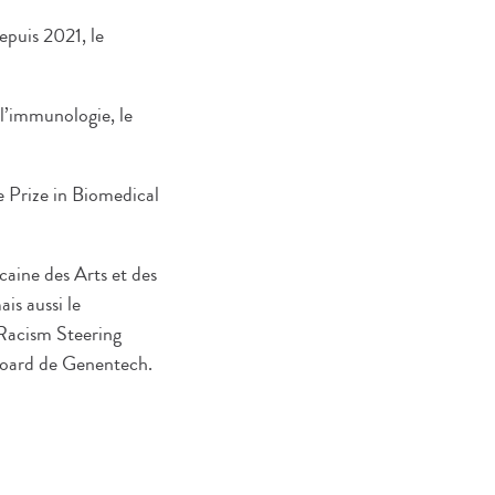
epuis 2021, le
 l’immunologie, le
e Prize in Biomedical
caine des Arts et des
is aussi le
Racism Steering
Board de Genentech.