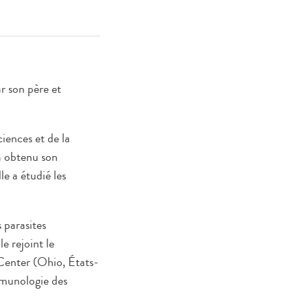
ar son père et
ciences et de la
a obtenu son
le a étudié les
 parasites
e rejoint le
Center (Ohio, États-
mmunologie des