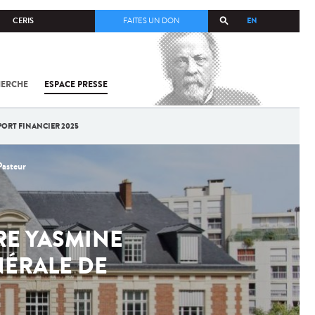
EN
CERIS
FAITES UN DON
HERCHE
ESPACE PRESSE
TOUT SUR
SARS-
COV-2 /
COVID-19
PORT FINANCIER 2025
À
L'INSTITUT
PASTEUR
Pasteur
RE YASMINE
NÉRALE DE