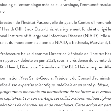
robiologie, l'entomologie médicale, la virologie, l'immunité tissul
ne.
irection de l’Institut Pasteur, elle dirigeait le Centre d'Immun
of Health (NIH) aux États-Unis, et a également fondé et dirigé
al Institute of Allergy and Infectious Diseases (NIAID). Elle a
ôte et du microbiome au sein du NIAID, à Bethesda, Maryland, E
Professeure Belkaid comme Directrice Générale de l'Institut Pa
on rigoureux débuté en juin 2021, sous la présidence du comité d
dith Heard, Directrice Générale de l'EMBL à Heidelberg, en Al
ination, Yves Saint-Geours, Président du Conseil d'administrat
âce à son expertise scientifique, médicale et en santé publique,
 programmes innovants qui permettront de renforcer le rayonne
en capitalisant sur son héritage, ses collaborations multidisciplina
énérations de chercheuses et de chercheurs. Cette action est par