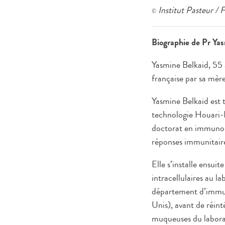
Institut Pasteur / 
©
Biographie de Pr Ya
Yasmine Belkaid, 55 a
française par sa mère
Yasmine Belkaid est t
technologie Houari-B
doctorat en immunolog
réponses immunitaire
Elle s’installe ensui
intracellulaires au l
département d’immun
Unis), avant de réin
muqueuses du laborat