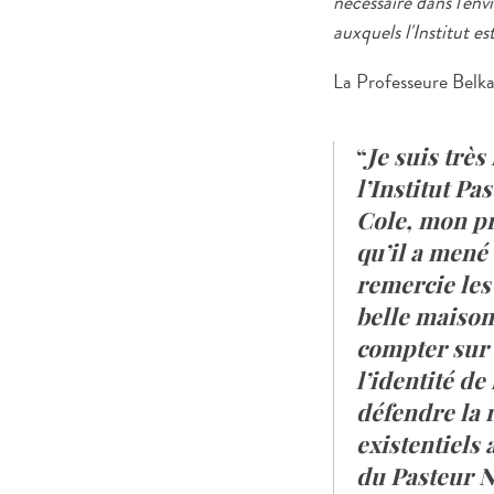
nécessaire dans l'en
auxquels l'Institut e
La Professeure Belka
Je suis très
l’Institut Pa
Cole, mon pr
qu’il a mené 
remercie les
belle maison 
compter sur l
l’identité de
défendre la 
existentiels
du Pasteur N