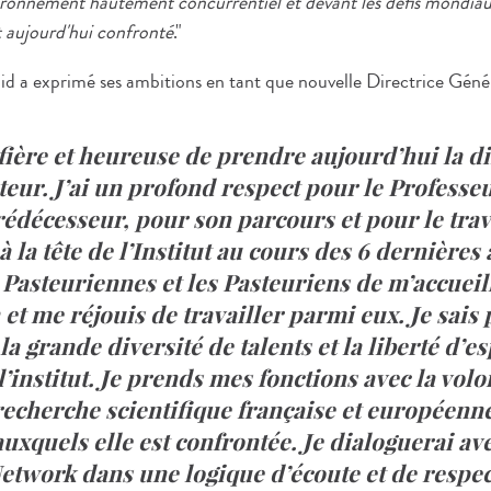
vironnement hautement concurrentiel et devant les défis mondiaux
st aujourd'hui confronté
."
id a exprimé ses ambitions en tant que nouvelle Directrice Génér
 fière et heureuse de prendre aujourd’hui la d
steur. J’ai un profond respect pour le Professe
édécesseur, pour son parcours et pour le tra
à la tête de l’Institut au cours des 6 dernières
 Pasteuriennes et les Pasteuriens de m’accueil
et me réjouis de travailler parmi eux. Je sais
a grande diversité de talents et la liberté d’es
 l’institut. Je prends mes fonctions avec la volo
recherche scientifique française et européenne
 auxquels elle est confrontée. Je dialoguerai a
etwork dans une logique d’écoute et de respe