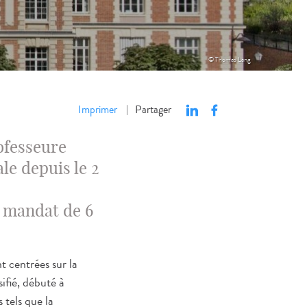
© Thomas Lang
Imprimer
Partager
|
rofesseure
le depuis le 2
n mandat de 6
t centrées sur la
ifié, débuté à
 tels que la