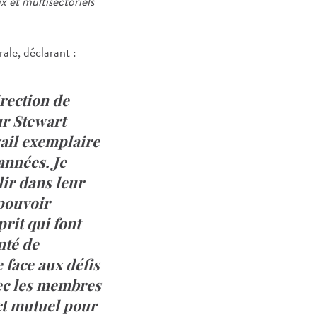
 et multisectoriels
ale, déclarant :
irection de
ur Stewart
vail exemplaire
 années. Je
lir dans leur
 pouvoir
prit qui font
nté de
 face aux défis
vec les membres
ct mutuel pour