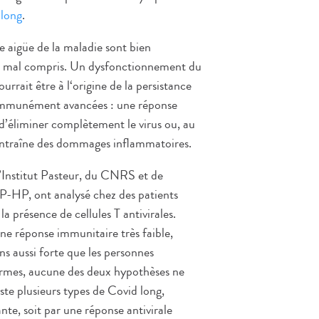
 long
.
se aigüe de la maladie sont bien
nt mal compris. Un dysfonctionnement du
rait être à l‘origine de la persistance
ommunément avancées : une réponse
d’éliminer complètement le virus ou, au
 entraîne des dommages inflammatoires.
e l’Institut Pasteur, du CNRS et de
’AP-HP, ont analysé chez des patients
a présence de cellules T antivirales.
une réponse immunitaire très faible,
s aussi forte que les personnes
termes, aucune des deux hypothèses ne
iste plusieurs types de Covid long,
ante, soit par une réponse antivirale