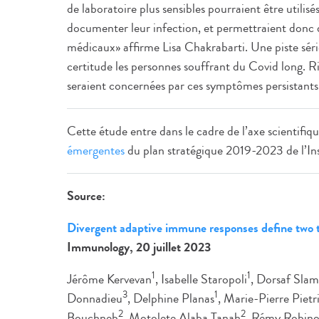
de laboratoire plus sensibles pourraient être utilisé
documenter leur infection, et permettraient donc de
médicaux» affirme Lisa Chakrabarti. Une piste série
certitude les personnes souffrant du Covid long. R
seraient concernées par ces symptômes persistants
Cette étude entre dans le cadre de l’axe scientifiqu
émergentes
du plan stratégique 2019-2023 de l’Ins
Source:
Divergent adaptive immune responses define two
Immunology, 20 juillet 2023
1
1
Jérôme Kervevan
, Isabelle Staropoli
, Dorsaf Sla
3
1
Donnadieu
, Delphine Planas
, Marie-Pierre Pietr
2
2
Bouchneb
, Motolete Alaba Tanah
, Rémy Robino