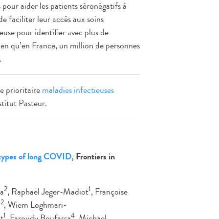
s pour aider les patients séronégatifs à
 faciliter leur accès aux soins
use pour identifier avec plus de
ien qu’en France, un million de personnes
.
e prioritaire
maladies infectieuses
titut Pasteur.
 types of long COVID
, Frontiers in
2
1
ma
, Raphaël Jeger-Madiot
, Françoise
2
i
, Wiem Loghmari-
1
4
t
, Faroudy Boufassa
, Michael