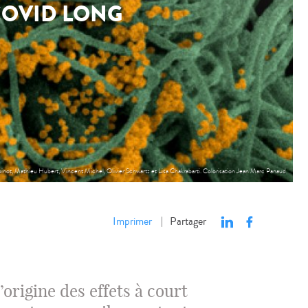
COVID LONG
binot, Mathieu Hubert, Vincent Michel, Olivier Schwartz et Lisa Chakrabarti. Colorisation Jean Marc Panaud
Imprimer
Partager
|
’origine des effets à court