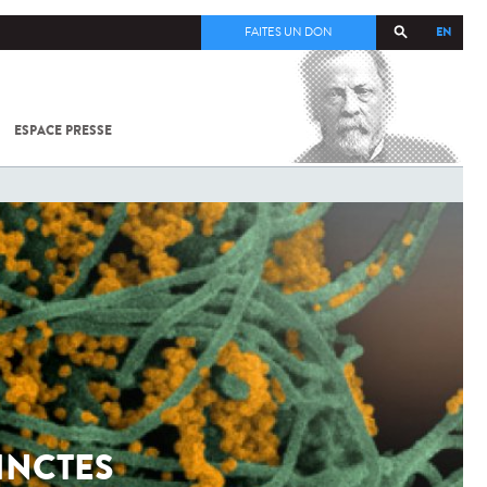
EN
FAITES UN DON
ESPACE PRESSE
TOUT SUR
SARS-
COV-2 /
COVID-19
À
L'INSTITUT
PASTEUR
INCTES