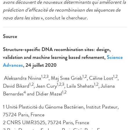
avons découvert de nouveaux déterminants qui améliorent la
prédiction d’efficacité de recombinaison des séquences de
novo dans les sites
», conclut le chercheur.
Source
Structure-specific DNA recombination sites: design,
validation and machine learning based refinement,
Science
Advances
, 24 juillet 2020
1,2,3
1,2
1,2
Aleksandra Nivina
, Maj Svea Grieb
, Céline Loot
,
1,2
1,2,3
1,2
David Bikard
, Jean Cury
, Laila Shehata
, Juliana
4
1,2
Bernardes
and Didier Mazel
1 Unité Plasticité du Génome Bactérien, Institut Pasteur,
75724 Paris, France
2 CNRS UMR3525, 75724 Paris, France