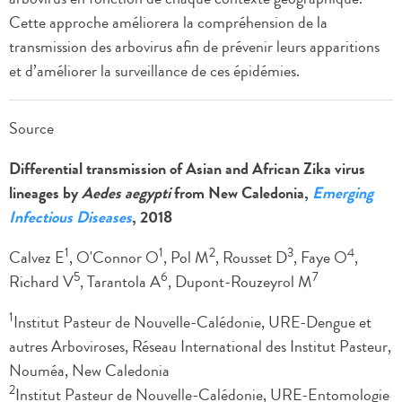
Cette approche améliorera la compréhension de la
transmission des arbovirus afin de prévenir leurs apparitions
et d’améliorer la surveillance de ces épidémies.
Source
Differential transmission of Asian and African Zika virus
lineages by
Aedes aegypti
from New Caledonia,
Emerging
Infectious Diseases
, 2018
1
1
2
3
4
Calvez E
, O'Connor O
, Pol M
, Rousset D
, Faye O
,
5
6
7
Richard V
, Tarantola A
, Dupont-Rouzeyrol M
1
Institut Pasteur de Nouvelle-Calédonie, URE-Dengue et
autres Arboviroses, Réseau International des Institut Pasteur,
Nouméa, New Caledonia
2
Institut Pasteur de Nouvelle-Calédonie, URE-Entomologie