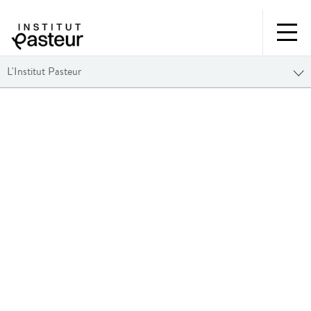
L'Institut Pasteur
VIRUS ZIKA DANS LE
PACIFIQUE : L’INFLUENCE
DU CONTEXTE
GÉOGRAPHIQUE DANS
L’ÉMERGENCE D’UNE
ÉPIDÉMIE