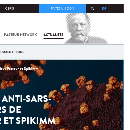
EN
CERIS
FAITES UN DON
PASTEUR NETWORK
ACTUALITÉS
T SCIENTIFIQUE
itut Pasteur et SpikImm
ANTI-SARS-
RS DE
 ET SPIKIMM