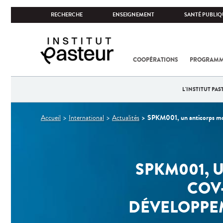
RECHERCHE
ENSEIGNEMENT
SANTÉ PUBLIQ
COOPÉRATIONS
PROGRAMM
L'INSTITUT PA
Vous
SPKM001, un anticorps mon
Accueil
International
Actualités
êtes
ici
SPKM001, 
COV-
DÉVELOPPEM