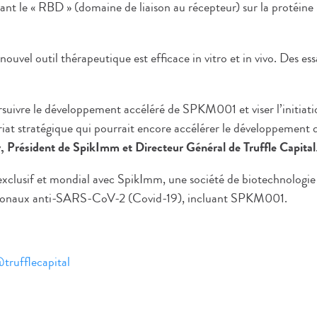
nt le « RBD » (domaine de liaison au récepteur) sur la protéine
ouvel outil thérapeutique est efficace in vitro et in vivo. Des es
oursuivre le développement accéléré de SPKM001 et viser l’initiat
nariat stratégique qui pourrait encore accélérer le développemen
y, Président de SpikImm et Directeur Général de Truffle Capital
xclusif et mondial avec SpikImm, une société de biotechnologie 
noclonaux anti-SARS-CoV-2 (Covid-19), incluant SPKM001.
trufflecapital