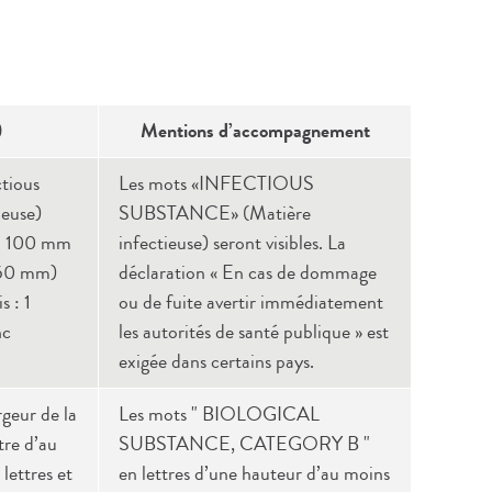
)
Mentions d’accompagnement
ctious
Les mots «INFECTIOUS
ieuse)
SUBSTANCE» (Matière
 x 100 mm
infectieuse) seront visibles. La
x 50 mm)
déclaration « En cas de dommage
s : 1
ou de fuite avertir immédiatement
nc
les autorités de santé publique » est
exigée dans certains pays.
rgeur de la
Les mots " BIOLOGICAL
tre d’au
SUBSTANCE, CATEGORY B "
lettres et
en lettres d’une hauteur d’au moins