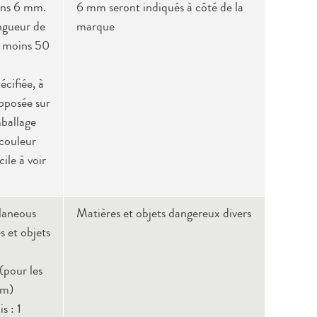
oins 6 mm.
6 mm seront indiqués à côté de la
ongueur de
marque
u moins 50
cifiée, à
pposée sur
mballage
 couleur
cile à voir
laneous
Matières et objets dangereux divers
 et objets
pour les
mm)
s : 1