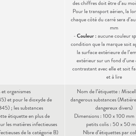
des chiffres doit être d’au m
Pour le transport aérien, la l
chaque côté du carré sera d’a
mm
-
Couleur :
aucune couleur spé
condition que la marque soit a
la surface extérieure de l’e
extérieur sur un fond d’une
contrastant avec elle et soit fa
et à lire
s et organismes
Nom de l’étiquette : Miscel
) et pour le dioxyde de
dangerous substances (Matières
45) ; les substances
dangereux divers)
tte étiquette en plus de
Dimensions : 100 x 100 mm (
our les matières infectieuses
petits colis : 50 x 50 
fectieuses de la catégorie B)
Nbre d’étiquettes par coli