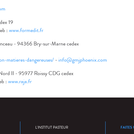
com
dex 19
web :
www.formedit.fr
nceau - 94366 Bry-sur-Marne cedex
on-matieres-dangereuses/
-
info@gmjphoenix.com
s Nord II - 95977 Roissy CDG cedex
eb :
www.raja.fr
FAITES
L'INSTITUT PASTEUR