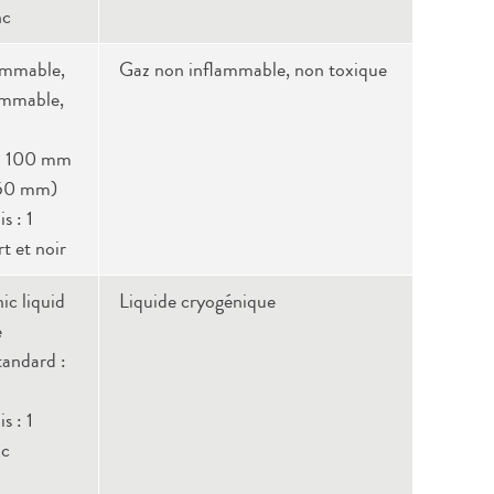
nc
ammable,
Gaz non inflammable, non toxique
ammable,
 x 100 mm
x 50 mm)
s : 1
t et noir
ic liquid
Liquide cryogénique
e
tandard :
s : 1
nc