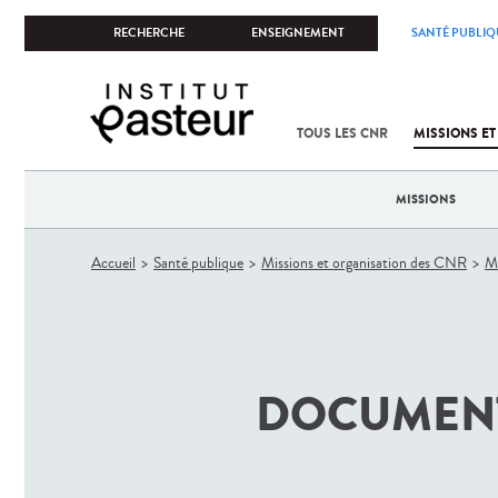
RECHERCHE
ENSEIGNEMENT
SANTÉ PUBLIQ
TOUS LES CNR
MISSIONS ET
MISSIONS
Vous
Accueil
Santé publique
Missions et organisation des CNR
Ma
êtes
ici
DOCUMENT