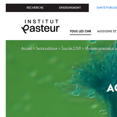
RECHERCHE
ENSEIGNEMENT
SANTÉ PUBLIQ
TOUS LES CNR
MISSIONS ET
Vous
Accueil
Santé publique
Tous les CNR
Mycoses invasives et a
êtes
ici
A