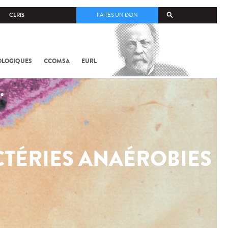
CERIS
FAITES UN DON
OLOGIQUES
CCOMSA
EURL
me
CTÉRIES ANAÉROBIES