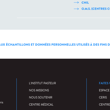
CNIL
O.M.S. (CENTRES
 AUX ÉCHANTILLONS ET DONNÉES PERSONNELLES UTILISÉS À DES FINS
FAITES
L'INSTITUT PASTEUR
NOS MISSIONS
ESPACE
NOUS SOUTENIR
CERIS
ris
CENTRE MÉDICAL
CENTRE