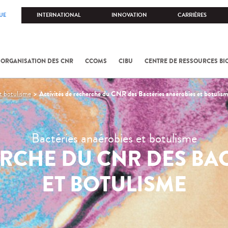
UE
INTERNATIONAL
INNOVATION
CARRIÈRES
 ORGANISATION DES CNR
CCOMS
CIBU
CENTRE DE RESSOURCES BI
Activités de recherche du CNR des Bactéries anaérobies et botulis
t botulisme
Bactéries anaérobies et botulisme
ERCHE DU CNR DES BA
ET BOTULISME