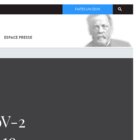
FAITES UN DON
ESPACE PRESSE
TOUT SUR
SARS-
COV-2 /
COVID-19
À
L'INSTITUT
PASTEUR
oV-2