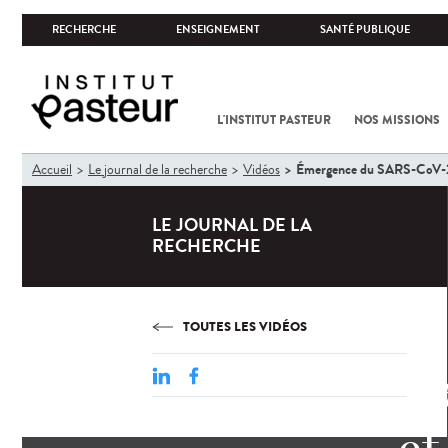
RECHERCHE
ENSEIGNEMENT
SANTÉ PUBLIQUE
L'INSTITUT PASTEUR
NOS MISSIONS
Vous
Émergence du SARS-CoV-2 
Accueil
Le journal de la recherche
Vidéos
êtes
ici
LE JOURNAL DE LA
RECHERCHE
TOUTES LES VIDÉOS
Éme