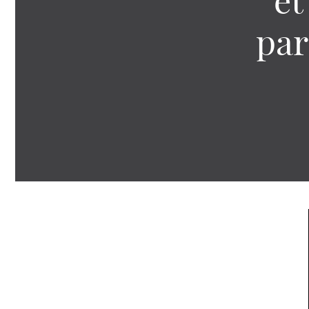
et
par