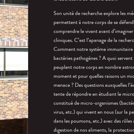
Son unité de recherche explore les mé
permettent à notre corps de se défen
comprendre le vivant avant d’imaginer 
cliniques. C’est l’apanage de la reche
Comment notre système immunitaire s
bactéries pathogènes ? A quoi servent 
peuplent notre corps en nombre astr
moment et pour quelles raisons un mic
menace ? Des questions auxquelles l’é
tente de répondre en étudiant le micr
constitué de micro-organismes (bacté
virus, etc.) qui vivent en nous (sur la 
dans les poumons, etc.) avec des rôles a
digestion de nos aliments, la protectio