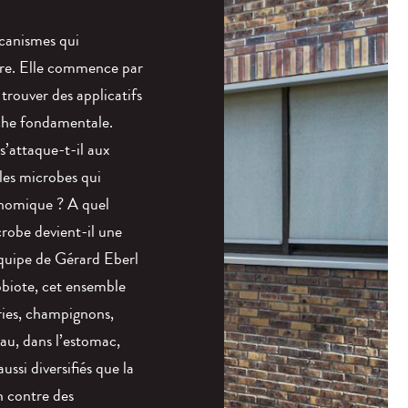
canismes qui
dre. Elle commence par
trouver des applicatifs
rche fondamentale.
’attaque-t-il aux
les microbes qui
onomique ? A quel
robe devient-il une
quipe de Gérard Eberl
obiote, cet ensemble
ries, champignons,
peau, dans l’estomac,
ussi diversifiés que la
n contre des