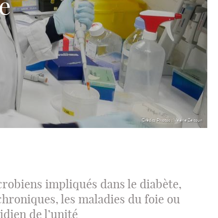
e
Crédits Photos : Valérie Zeitoun
obiens impliqués dans le diabète,
 chroniques, les maladies du foie ou
idien de l’unité