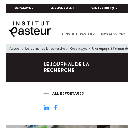
RECHERCHE
ENSEIGNEMENT
SANTÉ PUBLIQUE
L'INSTITUT PASTEUR
NOS MISSIONS
Vous
Une équipe à l’assaut 
Accueil
Le journal de la recherche
Reportages
êtes
ici
LE JOURNAL DE LA
RECHERCHE
Un
ALL REPORTAGES
mys