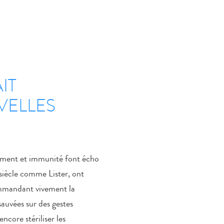
IT
VELLES
nement et immunité font écho
 siècle comme Lister, ont
ommandant vivement la
sauvées sur des gestes
ncore stériliser les