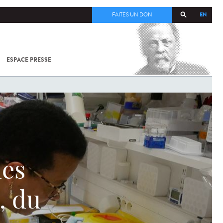
EN
FAITES UN DON
ESPACE PRESSE
TOUT SUR
SARS-
COV-2 /
COVID-19
À
L'INSTITUT
PASTEUR
des
, du