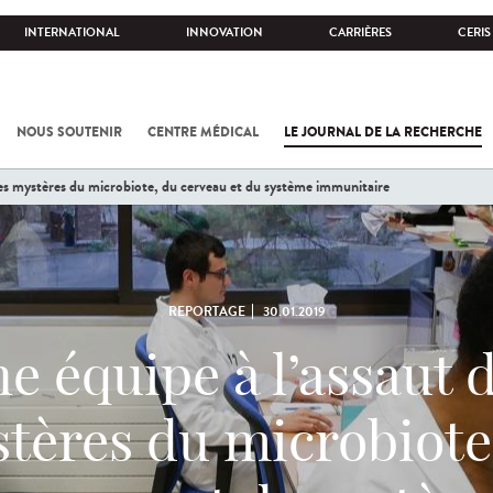
INTERNATIONAL
INNOVATION
CARRIÈRES
CERIS
NOUS SOUTENIR
CENTRE MÉDICAL
LE JOURNAL DE LA RECHERCHE
des mystères du microbiote, du cerveau et du système immunitaire
REPORTAGE
30.01.2019
e équipe à l’assaut 
tères du microbiote