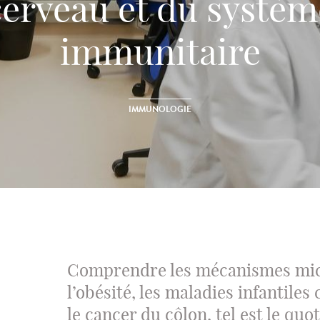
cerveau et du systèm
immunitaire
IMMUNOLOGIE
Comprendre les mécanismes micr
l’obésité, les maladies infantiles
le cancer du côlon, tel est le quot