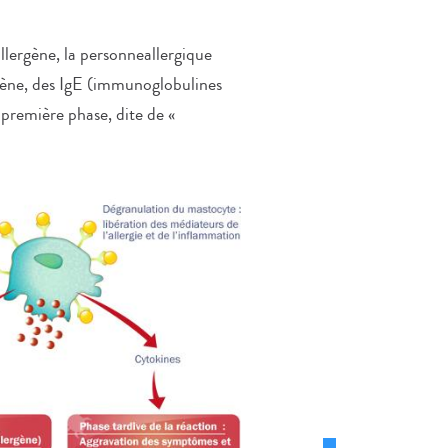
lergène, la personneallergique
rgène, des IgE (immunoglobulines
 première phase, dite de «