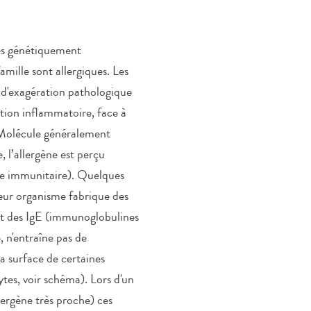
nes génétiquement
mille sont allergiques. Les
, d'exagération pathologique
ction inflammatoire, face à
. Molécule généralement
 l’allergène est perçu
me immunitaire). Quelques
leur organisme fabrique des
ent des IgE (immunoglobulines
, n'entraîne pas de
la surface de certaines
ytes, voir schéma). Lors d'un
lergène très proche) ces