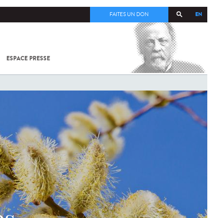
EN
FAITES UN DON
ESPACE PRESSE
TOUT SUR
SARS-
COV-2 /
COVID-19
À
L'INSTITUT
PASTEUR