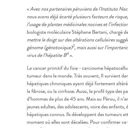
«
Avec nos partenaires péruviens de l'Instituto N
nous avons déjà écarté plusieurs facteurs de risque
l’usage de plantes médicinales nocives et l’infection
biologiste moléculaire Stéphane Bertani, chargé d
mettre le doigt sur des altérations cellulaires sugg
2
génome (génotoxique)
,
mais aussi sur l’importan
4
virus de l’hépatite B
».
Le cancer primitif du foie - carcinome hépatocellul
tumeur dans le monde. Très souvent, Il survient da
hépatiques chroniques ayant déjà fortement altéré
la fibrose, ou la cirrhose. Aussi, le profil type des
d’hommes de plus de 45 ans. Mais au Pérou, il n’en
jeunes adultes, des adolescents, voire des enfants,
hépatiques connus. Ils développent des tumeurs atte
moment où elles sont décelées. Pour confirmer ce t