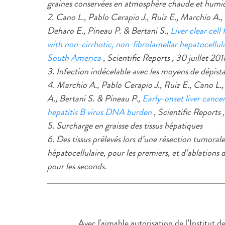
graines conservées en atmosphère chaude et humi
2. Cano L., Pablo Cerapio J., Ruiz E., Marchio A., T
Deharo E., Pineau P. & Bertani S.,
Liver clear cell
with non-cirrhotic, non-fibrolamellar hepatocellu
South America
, Scientific Reports , 30 juillet 201
3. Infection indécelable avec les moyens de dépist
4. Marchio A., Pablo Cerapio J., Ruiz E., Cano L., 
A., Bertani S. & Pineau P.,
Early-onset liver cance
hepatitis B virus DNA burden
, Scientific Reports 
5. Surcharge en graisse des tissus hépatiques
6. Des tissus prélevés lors d’une résection tumora
hépatocellulaire, pour les premiers, et d’ablations
pour les seconds.
Avec l'aimable autorisation de l’Institut