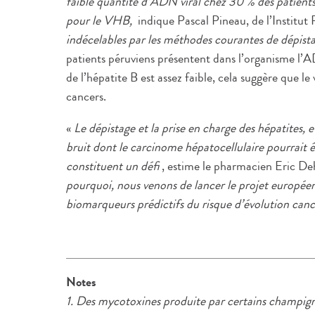
faible quantité d’ADN viral chez 30 % des patients 
pour le VHB,
indique Pascal Pineau, de l’Institut 
indécelables par les méthodes courantes de dépist
patients péruviens présentent dans l’organisme l’A
de l’hépatite B est assez faible, cela suggère que le
cancers.
«
Le dépistage et la prise en charge des hépatites, 
bruit dont le carcinome hépatocellulaire pourrait ê
constituent un défi
, estime le pharmacien Eric De
pourquoi, nous venons de lancer le projet europée
biomarqueurs prédictifs du risque d’évolution canc
Notes
1. Des mycotoxines produite par certains champig