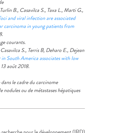
de
urlin B., Casavilca S., Taxa L., Marti G.,
 foci and viral infection are associated
lar carcinoma in young patients from
8.
age courants.
Casavilca S., Terris B, Deharo E., Dejean
r in South America associates with low
, 13 août 2018.
le dans le cadre du carcinome
 de nodules ou de métastases hépatiques
 de recherche pour le développement (IRD)