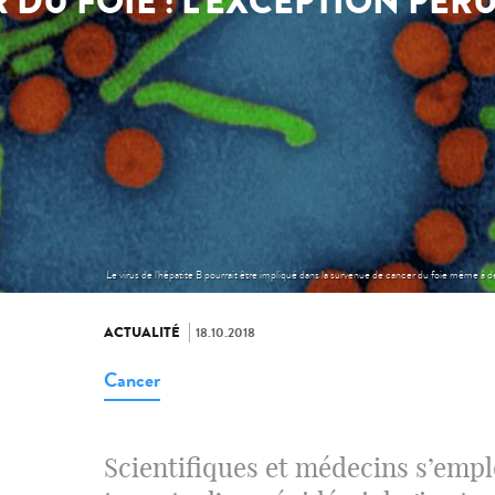
 DU FOIE : L’EXCEPTION PÉR
Le virus de l'hépatite B pourrait être impliqué dans la survenue de cancer du foie même à 
ACTUALITÉ
18.10.2018
Cancer
Scientifiques et médecins s’empl