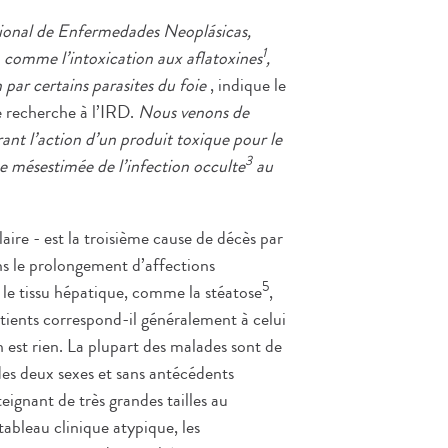
acional de Enfermedades Neoplásicas,
1
, comme l’intoxication aux aflatoxines
,
 par certains parasites du foie
, indique le
e recherche à l’IRD.
Nous venons de
érant l’action d’un produit toxique pour le
3
ce mésestimée de l’infection occulte
au
aire - est la troisième cause de décès par
ns le prolongement d’affections
5
 le tissu hépatique, comme la stéatose
,
 patients correspond-il généralement à celui
 est rien. La plupart des malades sont de
 des deux sexes et sans antécédents
ignant de très grandes tailles au
ableau clinique atypique, les