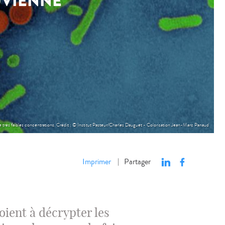
UVIENNE
de très faibles concentrations. Crédit : © Institut Pasteur/Charles Dauguet - Colorisation Jean-Marc Panaud
Imprimer
Partager
|
oient à décrypter les