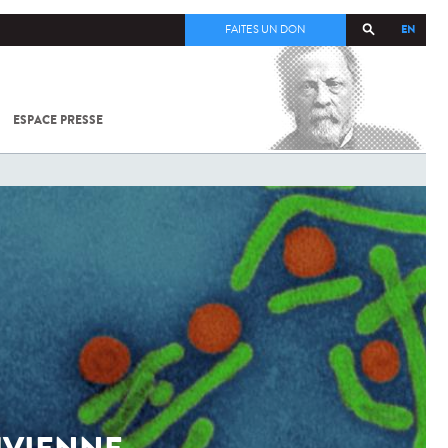
EN
FAITES UN DON
ESPACE PRESSE
TOUT SUR
SARS-
COV-2 /
COVID-19
À
L'INSTITUT
PASTEUR