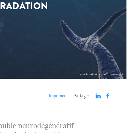
GRADATION
Crédit: Institut Pasteur / P. Marseaud.
Imprimer
Partager
|
rouble neurodégénératif