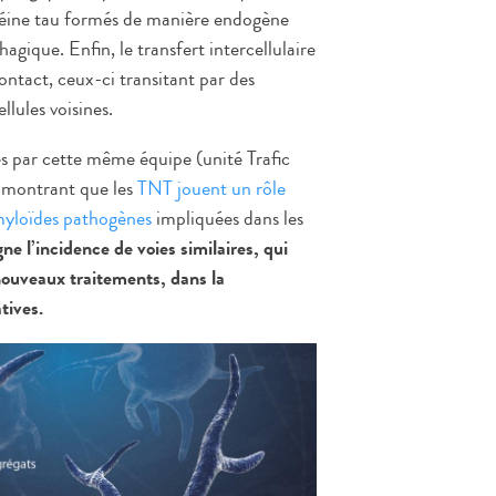
otéine tau formés de manière endogène
gique. Enfin, le transfert intercellulaire
ontact, ceux-ci transitant par des
lules voisines.
s par cette même équipe (unité Trafic
) montrant que les
TNT jouent un rôle
amyloïdes pathogènes
impliquées dans les
gne l’incidence de voies similaires, qui
nouveaux traitements, dans la
tives.