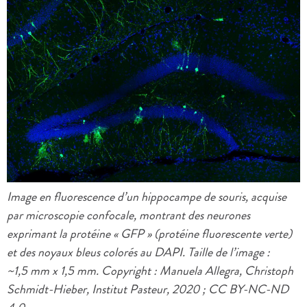
Image en fluorescence d’un hippocampe de souris, acquise
par microscopie confocale, montrant des neurones
exprimant la protéine « GFP » (protéine fluorescente verte)
et des noyaux bleus colorés au DAPI. Taille de l’image :
~1,5 mm x 1,5 mm. Copyright : Manuela Allegra, Christoph
Schmidt-Hieber, Institut Pasteur, 2020 ; CC BY-NC-ND