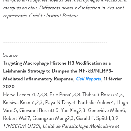
marqués en bleu. Différents niveaux d’infection in vivo sont
représentés. Crédit : Institut Pasteur
---------------------------------------------------
Source
Targeting Macrophage Histone H3 Modification as a
Leishmania Strategy to Dampen the NF-kB/NLRP3-
Mediated Inflammatory Response,
Cell Report
s
, 11 février
2020
Hervé Lecoeur1,2,3,8, Eric Prina1,3,8, Thibault Rosazza1,3,
Kossiwa Kokou1,2,3, Paya N’Diaye1, Nathalie Aulner4, Hugo
Varet5, Giovanni Bussotti5, Yue Xing2,3, Geneviève Milon6,
Robert Weil7, Guangxun Meng2,3, Gerald F. Späth1,3,9
1 INSERM U1201, Unité de Parasitologie Moléculaire et