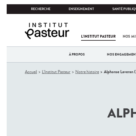
RECHERCHE
ENSEIGNEMENT
SANTÉ PUBLIQ
L'INSTITUT PASTEUR
NOS MI
À PROPOS
NOS ENGAGEMEN
Vous
Alphonse Laveran 
Accueil
L'Institut Pasteur
Notre histoire
êtes
ici
ALPH