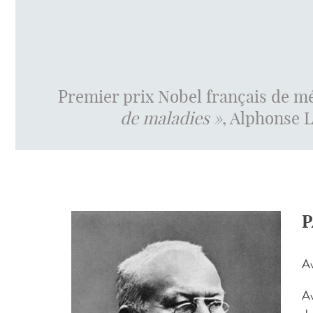
Premier prix Nobel français de m
de maladies »
, Alphonse 
P
Av
Av