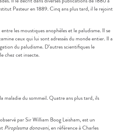
des. Il le décrit dans diverses publications de 1880 à
titut Pasteur en 1889. Cinq ans plus tard, il le rejoint
entre les moustiques anophèles et le paludisme. Il se
mine ceux qui lui sont adressés du monde entier. Il a
agation du paludisme. D’autres scientifiques le
e chez cet insecte.
a maladie du sommeil. Quatre ans plus tard, ils
à observé par Sir William Boog Leisham, est un
nt
Piroplasma donovani
, en référence à Charles