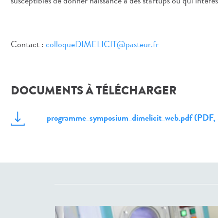
susceptibles de donner naissance à des startups ou qui intéress
Contact :
colloqueDIMELICIT@pasteur.fr
DOCUMENTS À TÉLÉCHARGER
programme_symposium_dimelicit_web.pdf
(PDF, 