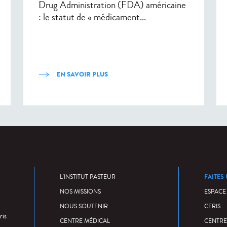
Drug Administration (FDA) américaine
: le statut de « médicament...
EN SAVOIR PLUS
FAITES
L'INSTITUT PASTEUR
NOS MISSIONS
ESPACE
NOUS SOUTENIR
CERIS
ris
CENTRE MÉDICAL
CENTRE