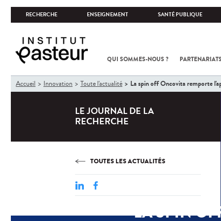
RECHERCHE
ENSEIGNEMENT
SANTÉ PUBLIQUE
QUI SOMMES-NOUS ?
PARTENARIATS
Vous
La spin off Oncovita remporte l'
Accueil
Innovation
Toute l'actualité
êtes
ici
LE JOURNAL DE LA
RECHERCHE
TOUTES LES ACTUALITÉS
LA SPIN OF