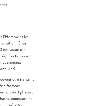
nnes.
ur l’Homme et les
gmentation. Chez
00 nouveaux cas
s). Les tiques sont
z les animaux
rticulier).
peuvent être transmis
térie
Borrelia
uement en 3 phases :
phases secondaire et
ulaires) et/ou