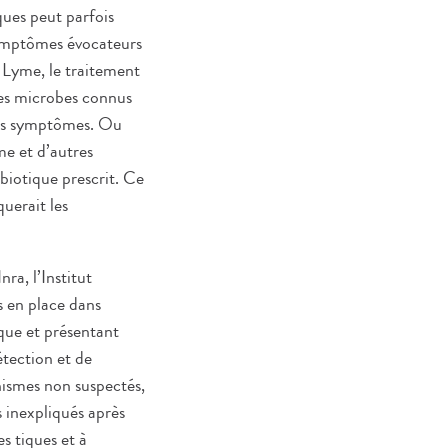
ques peut parfois
 symptômes évocateurs
e Lyme, le traitement
res microbes connus
 des symptômes. Ou
me et d’autres
ibiotique prescrit. Ce
uerait les
ra, l’Institut
 en place dans
ique et présentant
tection et de
anismes non suspectés,
 inexpliqués après
s tiques et à