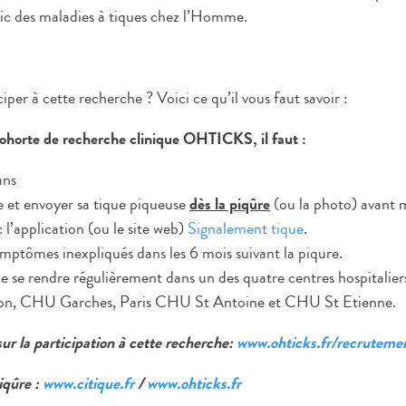
tic des maladies à tiques chez l’Homme.
iper à cette recherche ? Voici ce qu’il vous faut savoir :
 cohorte de recherche clinique OHTICKS, il faut :
ans
re et envoyer sa tique piqueuse
dès la piqûre
(ou la photo) avant 
l’application (ou le site web)
Signalement tique
.
symptômes inexpliqués dans les 6 mois suivant la piqure.
e se rendre régulièrement dans un des quatre centres hospitaliers
, CHU Garches, Paris CHU St Antoine et CHU St Etienne.
ur la participation à cette recherche:
www.ohticks.fr/recruteme
iqûre :
www.citique.fr
/
www.ohticks.fr