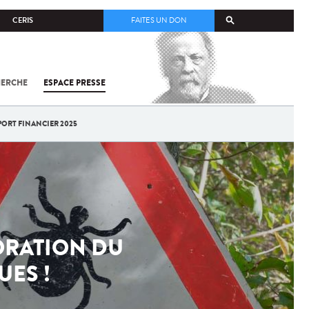
CERIS
FAITES UN DON
HERCHE
ESPACE PRESSE
TOUT SUR
SARS-
COV-2 /
COVID-19
PORT FINANCIER 2025
À
L'INSTITUT
PASTEUR
IORATION DU
UES !