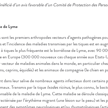
néficié d’un avis favorable d’un Comité de Protection des Perso
ie de Lyme
s sont les premiers arthropodes vecteurs d’agents pathogènes po
et l’incidence des maladies transmises par les tiques est en au
à tiques la plus fréquente est la borréliose de Lyme, avec 90 0
e en Europe (300 000 nouveaux cas chaque année aux Etats-Uni
 vecteur de maladies animales dans le monde, en particulier che
ins, caprins, équidés) et les animaux de compagnie (le chien en pa
nt dans leur salive de nombreux agents infectieux dont certains 
maux. Transmis par la tique
Ixodes ricinus
, le plus connu, la bac
ponsable de la maladie de Lyme. Cette maladie se déroule classiq
ractérisée par l’érythème migrant (une lésion sur la peau) et les 
nnent des symptômes neurologiques et/ou rhumatologiques (artic