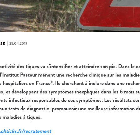
25.04.2019
SE
activité des tiques va s’intensifier et atteindre son pic. Dans le c
’Institut Pasteur mènent une recherche clinique sur les maladie
s hospitaliers en France*. Ils cherchent à inclure dans une rech
es, et développant des symptômes inexpliqués dans les 6 mois sui
ents infectieux responsables de ces symptômes. Les résultats sero
ux tests de diagnostic, promouvoir une meilleure information du
s maladies à tiques.
ohticks.fr/recrutement