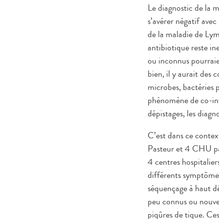
Le diagnostic de la 
s’avérer négatif ave
de la maladie de Lym
antibiotique reste i
ou inconnus pourraie
bien, il y aurait des
microbes, bactéries p
phénomène de co-infe
dépistages, les diagn
C’est dans ce contex
Pasteur et 4 CHU pa
4 centres hospitalie
différents symptômes
séquençage à haut déb
peu connus ou nouvea
piqûres de tique. Ces