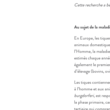
Cette recherche a bé
Au sujet de la malad
En Europe, les tique
animaux domestiques 
l’Homme, la maladie 
estimés chaque anné
également le premier
d’élevage (bovins, ov
Les tiques contienne
à l’homme et aux ani
burgdorferi
, est res
la phase primaire, ca
tertiaire qui compre