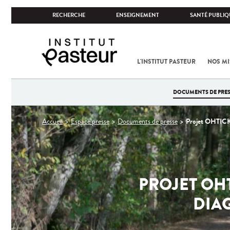
RECHERCHE
ENSEIGNEMENT
SANTÉ PUBLIQ
L'INSTITUT PASTEUR
NOS MI
DOCUMENTS DE PRES
Vous
Projet OHTICKS 
Accueil
Espace presse
Documents de presse
êtes
ici
PROJET OHT
DIAG