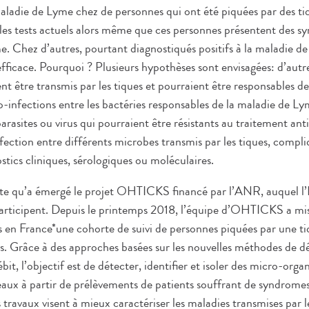
maladie de Lyme chez de personnes qui ont été piquées par des ti
c les tests actuels alors même que ces personnes présentent des
e. Chez d’autres, pourtant diagnostiqués positifs à la maladie d
nefficace. Pourquoi ? Plusieurs hypothèses sont envisagées: d’aut
nt être transmis par les tiques et pourraient être responsables
 co-infections entre les bactéries responsables de la maladie de Ly
arasites ou virus qui pourraient être résistants au traitement ant
ction entre différents microbes transmis par les tiques, compliq
ostics cliniques, sérologiques ou moléculaires.
te qu’a émergé le projet OHTICKS financé par l’ANR, auquel l’In
rticipent. Depuis le printemps 2018, l’équipe d’OHTICKS a mis
rs en France*une cohorte de suivi de personnes piquées par une t
. Grâce à des approches basées sur les nouvelles méthodes de dé
it, l’objectif est de détecter, identifier et isoler des micro-org
ux à partir de prélèvements de patients souffrant de syndromes
 travaux visent à mieux caractériser les maladies transmises par le