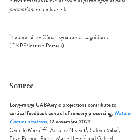
olfactif mais aussi sur les troubles pathologiques de la
perception.
» conclue-t-il.
1
Laboratoire « Gènes, synapses et cognition »
(CNRS/Institut Pasteur).
Source
Long-range GABAergic projections contribute to
cortical feedback control of sensory processing,
Nature
Communications
, 12 novembre 2022.
1,2,*
1
1
Camille Mazo
, Antoine Nissant
, Soham Saha
,
1
1,*
Enzo Peroni
, Pierre-Marie Lledo
and Gabriel