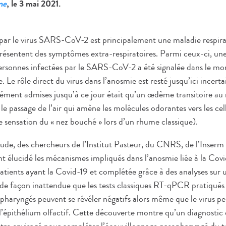
ne
, le 3 mai 2021.
par le virus SARS-CoV-2 est principalement une maladie respira
ésentent des symptômes extra-respiratoires. Parmi ceux-ci, une
 personnes infectées par le SARS-CoV-2 a été signalée dans le mon
 Le rôle direct du virus dans l’anosmie est resté jusqu’ici incerta
ent admises jusqu’à ce jour était qu’un œdème transitoire au n
le passage de l’air qui amène les molécules odorantes vers les cel
e sensation du « nez bouché » lors d’un rhume classique).
ude, des chercheurs de l’Institut Pasteur, du CNRS, de l’Inserm 
t élucidé les mécanismes impliqués dans l’anosmie liée à la Covi
atients ayant la Covid-19 et complétée grâce à des analyses sur
e façon inattendue que les tests classiques RT-qPCR pratiqués 
pharyngés peuvent se révéler négatifs alors même que le virus pe
s l’épithélium olfactif. Cette découverte montre qu’un diagnos