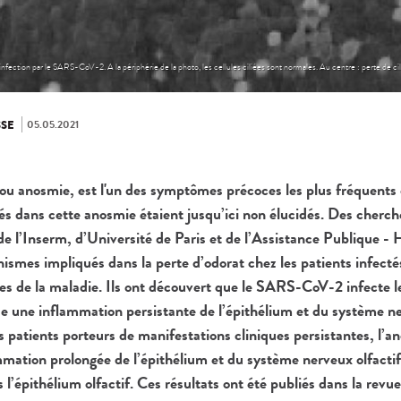
ection par le SARS-CoV-2. A la périphérie de la photo, les cellules ciliées sont normales. Au centre : perte de cils 
05.05.2021
SE
, ou anosmie, est l'un des symptômes précoces les plus fréquents 
 dans cette anosmie étaient jusqu’ici non élucidés. Des cherche
 l’Inserm, d’Université de Paris et de l’Assistance Publique - 
nismes impliqués dans la perte d’odorat chez les patients infec
des de la maladie. Ils ont découvert que le SARS-CoV-2 infecte 
ue une inflammation persistante de l’épithélium et du système ne
ns patients porteurs de manifestations cliniques persistantes, l’
mmation prolongée de l’épithélium et du système nerveux olfactif
 l’épithélium olfactif. Ces résultats ont été publiés dans la revu