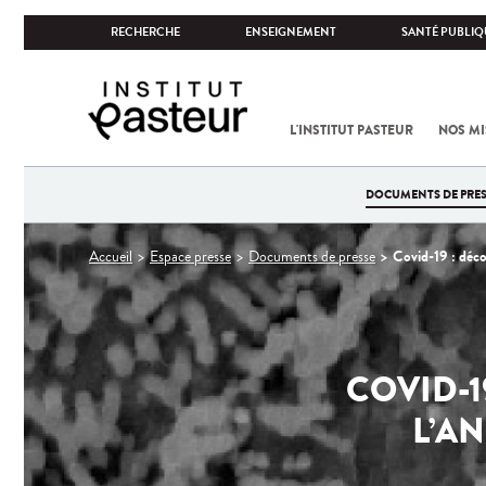
RECHERCHE
ENSEIGNEMENT
SANTÉ PUBLIQ
L'INSTITUT PASTEUR
NOS MI
DOCUMENTS DE PRES
Vous
Covid-19 : déco
Accueil
Espace presse
Documents de presse
êtes
ici
COVID-1
L’A