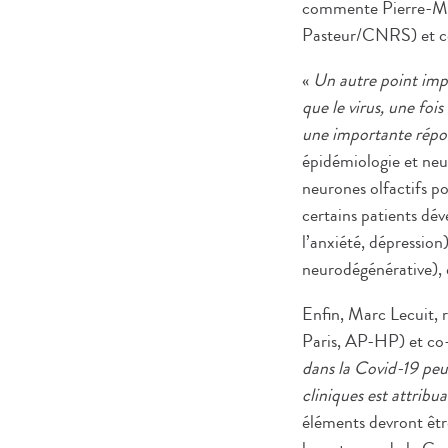
commente Pierre-Mar
Pasteur/CNRS) et co
«
Un autre point impo
que le virus, une fois
une importante répo
épidémiologie et neur
neurones olfactifs po
certains patients dév
l’anxiété, dépression
neurodégénérative), q
Enfin, Marc Lecuit, r
Paris, AP-HP) et co-
dans la Covid-19 peut
cliniques est attribu
éléments devront être