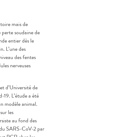
toire mais de
 perte soudaine de
de entier dès le
in. L’une des
iveau des fentes
lules nerveuses
et d’Université de
d-19. L’étude a été
 un modèle animal.
sur les
rsiste au fond des
tic du SARS-CoV-2 par