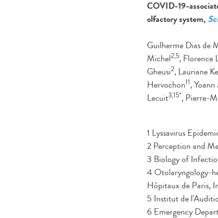
COVID-19-associated
olfactory system,
Sc
Guilherme Dias de 
2,5
Michel
, Florence 
2
Gheusi
, Lauriane K
11
Hervochon
, Yoann
3,15*
Lecuit
, Pierre-M
1 Lyssavirus Epidemi
2 Perception and M
3 Biology of Infectio
4 Otolaryngology-he
Hôpitaux de Paris, I
5 Institut de l'Audit
6 Emergency Departme