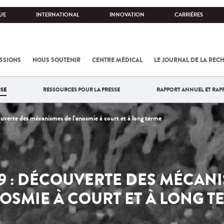
UE
INTERNATIONAL
INNOVATION
CARRIÈRES
SSIONS
NOUS SOUTENIR
CENTRE MÉDICAL
LE JOURNAL DE LA REC
SE
RESSOURCES POUR LA PRESSE
RAPPORT ANNUEL ET RAP
uverte des mécanismes de l’anosmie à court et à long terme
9 : DÉCOUVERTE DES MÉCAN
NOSMIE À COURT ET À LONG T