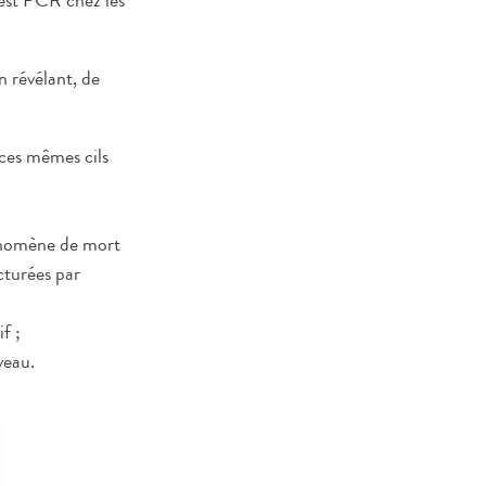
test PCR chez les
n révélant, de
, ces mêmes cils
phénomène de mort
ucturées par
f ;
veau.