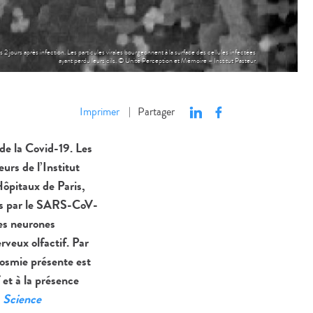
2 jours après infection. Les particules virales bourgeonnent à la surface des cellules infectées
ayant perdu leurs cils. © Unité Perception et Mémoire – Institut Pasteur
Imprimer
Partager
|
de la Covid-19. Les
urs de l’Institut
Hôpitaux de Paris,
tés par le SARS-CoV-
les neurones
rveux olfactif. Par
anosmie présente est
 et à la présence
e
Science