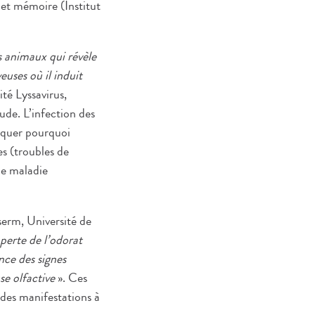
et mémoire (Institut
s animaux qui révèle
euses où il induit
té Lyssavirus,
ude. L’infection des
liquer pourquoi
es (troubles de
ne maladie
nserm, Université de
 perte de l’odorat
nce des signes
use olfactive
». Ces
 des manifestations à