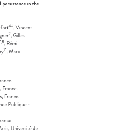
persistence in the
4‡
fort
, Vincent
2
gner
, Gilles
7,8
, Rémi
1*
hy
, Marc
rance.
 France.
s, France.
nce Publique -
France
ris, Université de