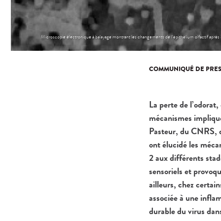
Microscopie électronique à balayage montrant les changements de l’épithélium olfactif après inf
COMMUNIQUÉ DE PRES
La perte de l’odorat
mécanismes impliqués
Pasteur, du CNRS, de
ont élucidé les méca
2 aux différents sta
sensoriels et provoq
ailleurs, chez certai
associée à une infla
durable du virus dans