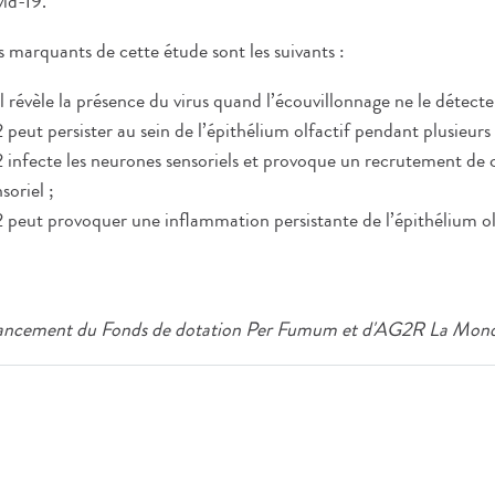
id-19.
s marquants de cette étude sont les suivants :
 révèle la présence du virus quand l’écouvillonnage ne le détecte
ut persister au sein de l’épithélium olfactif pendant plusieurs 
nfecte les neurones sensoriels et provoque un recrutement de c
soriel ;
eut provoquer une inflammation persistante de l’épithélium olf
inancement du
Fonds de dotation Per Fumum
et d'AG2R La Mond