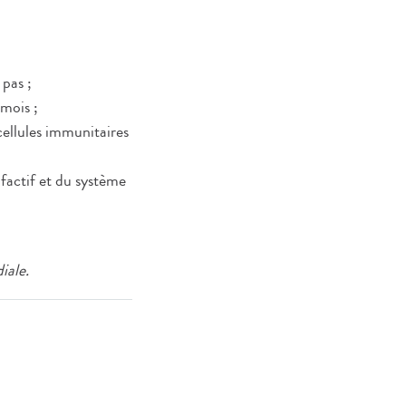
 pas ;
mois ;
ellules immunitaires
actif et du système
iale.