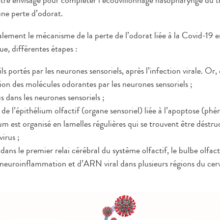
être envisagé pour compléter l’écouvillonnage nasopharyngé du 
une perte d’odorat.
alement le mécanisme de la perte de l’odorat liée à la Covid-19 e
e, différentes étapes :
cils portés par les neurones sensoriels, après l’infection virale. Or
ion des molécules odorantes par les neurones sensoriels ;
us dans les neurones sensoriels ;
 de l’épithélium olfactif (organe sensoriel) liée à l’apoptose (
lium est organisé en lamelles régulières qui se trouvent être déstr
virus ;
 dans le premier relai cérébral du système olfactif, le bulbe olfacti
 neuroinflammation et d’ARN viral dans plusieurs régions du cer