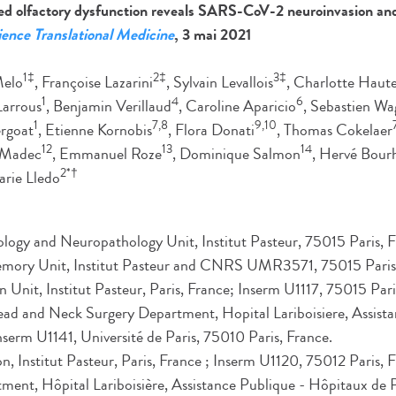
 olfactory dysfunction reveals SARS-CoV-2 neuroinvasion and 
ience Translational Medicine
, 3 mai 2021
1‡
2‡
3‡
Melo
, Françoise Lazarini
, Sylvain Levallois
, Charlotte Haute
1
4
6
Larrous
, Benjamin Verillaud
, Caroline Aparicio
, Sebastien Wa
1
7,8
9,10
ergoat
, Etienne Kornobis
, Flora Donati
, Thomas Cokelaer
12
13
14
 Madec
, Emmanuel Roze
, Dominique Salmon
, Hervé Bour
2*†
arie Lledo
ology and Neuropathology Unit, Institut Pasteur, 75015 Paris, F
emory Unit, Institut Pasteur and CNRS UMR3571, 75015 Paris,
n Unit, Institut Pasteur, Paris, France; Inserm U1117, 75015 Pari
ad and Neck Surgery Department, Hopital Lariboisiere, Assista
nserm U1141, Université de Paris, 75010 Paris, France.
ion, Institut Pasteur, Paris, France ; Inserm U1120, 75012 Paris, 
nt, Hôpital Lariboisière, Assistance Publique - Hôpitaux de Pa