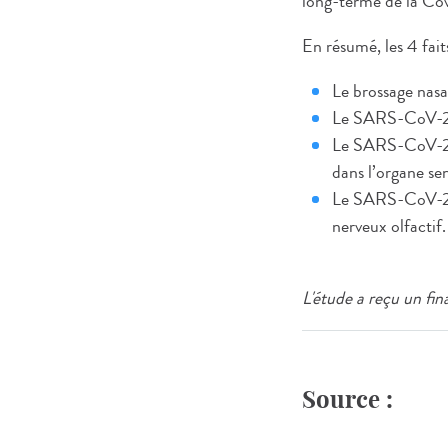
long-terme de la Cov
En résumé, les 4 fait
Le brossage nasal
Le SARS-CoV-2 pe
Le SARS-CoV-2 i
dans l’organe sen
Le SARS-CoV-2 p
nerveux olfactif.
L'étude a reçu un f
Source :