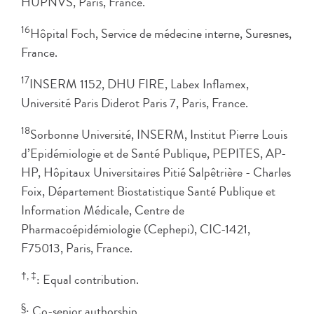
HUPNVS, Paris, France.
16
Hôpital Foch, Service de médecine interne, Suresnes,
France.
17
INSERM 1152, DHU FIRE, Labex Inflamex,
Université Paris Diderot Paris 7, Paris, France.
18
Sorbonne Université, INSERM, Institut Pierre Louis
d’Epidémiologie et de Santé Publique, PEPITES, AP-
HP, Hôpitaux Universitaires Pitié Salpêtrière - Charles
Foix, Département Biostatistique Santé Publique et
Information Médicale, Centre de
Pharmacoépidémiologie (Cephepi), CIC-1421,
F75013, Paris, France.
†, ‡
: Equal contribution.
§
: Co-senior authorship.