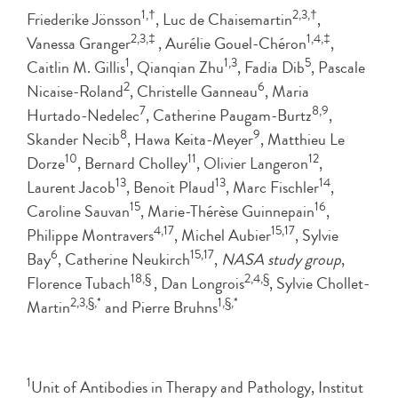
1,†
2,3,†
Friederike Jönsson
, Luc de Chaisemartin
,
2,3,‡
1,4,‡
Vanessa Granger
, Aurélie Gouel-Chéron
,
1
1,3
5
Caitlin M. Gillis
, Qianqian Zhu
, Fadia Dib
, Pascale
2
6
Nicaise-Roland
, Christelle Ganneau
, Maria
7
8,9
Hurtado-Nedelec
, Catherine Paugam-Burtz
,
8
9
Skander Necib
, Hawa Keita-Meyer
, Matthieu Le
10
11
12
Dorze
, Bernard Cholley
, Olivier Langeron
,
13
13
14
Laurent Jacob
, Benoit Plaud
, Marc Fischler
,
15
16
Caroline Sauvan
, Marie-Thérèse Guinnepain
,
4,17
15,17
Philippe Montravers
, Michel Aubier
, Sylvie
6
15,17
Bay
, Catherine Neukirch
,
NASA study group
,
18,§
2,4,§
Florence Tubach
, Dan Longrois
, Sylvie Chollet-
2,3,§,*
1,§,*
Martin
and Pierre Bruhns
1
Unit of Antibodies in Therapy and Pathology, Institut