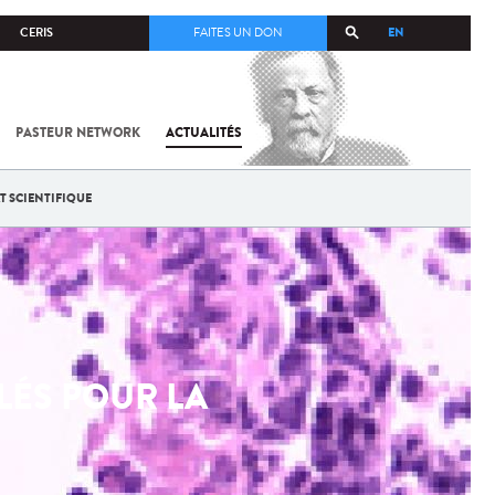
EN
CERIS
FAITES UN DON
PASTEUR NETWORK
ACTUALITÉS
T SCIENTIFIQUE
LÉS POUR LA