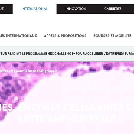
UE
INTERNATIONAL
INNOVATION
CARRIÈRES
ES INTERNATIONAUX
APPELS À PROPOSITIONS
BOURSES ET MOBILITÉ
STEUR REJOINT LE PROGRAMME HEC CHALLENGE+ POUR ACCÉLÉRER L'ENTREPRENEURIA
aires clés pour la lutte anti-grippale
NES, ENZYMES CELLULAIRES C
LUTTE ANTI-GRIPPALE