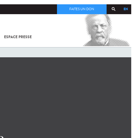
EN
FAITES UN DON
ESPACE PRESSE
TOUT SUR
SARS-
COV-2 /
COVID-19
À
L'INSTITUT
PASTEUR