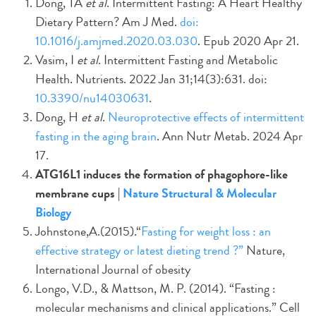
Dong, TA
et al
. Intermittent Fasting: A Heart Healthy
Dietary Pattern? Am J Med.
doi:
10.1016/j.amjmed.2020.03.030
. Epub 2020 Apr 21.
Vasim, I
et al
. Intermittent Fasting and Metabolic
Health. Nutrients. 2022 Jan 31;14(3):631. doi:
10.3390/nu14030631
.
Dong, H
et al
.
Neuroprotective effects of intermittent
fasting in the aging brain
. Ann Nutr Metab. 2024 Apr
17.
ATG16L1 induces the formation of phagophore-like
membrane cups |
Nature Structural & Molecular
Biology
Johnstone,A.(2015).“
Fasting for weight loss : an
effective strategy or latest dieting trend ?”
Nature,
International Journal of obesity
Longo, V.D., & Mattson, M. P. (2014). “Fasting :
molecular mechanisms and clinical applications.” Cell