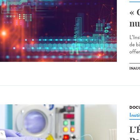
« 
nu
L’In
de bâ
offe
INAU
DOCU
Insti
L’