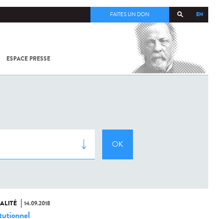
EN
FAITES UN DON
ESPACE PRESSE
TOUT SUR
SARS-
COV-2 /
COVID-19
À
L'INSTITUT
PASTEUR
ALITÉ
14.09.2018
tutionnel