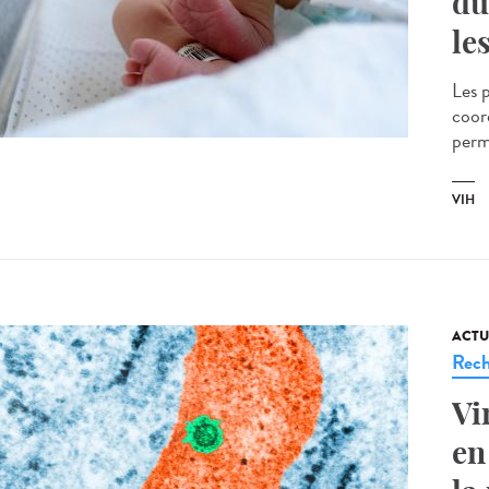
du
le
Les 
coor
perm
VIH
ACTU
Rech
Vi
en