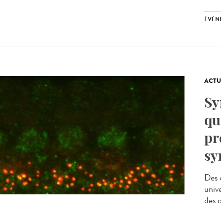
ÉVÉN
ACTU
Sy
qu
pr
sy
Des 
univ
des c