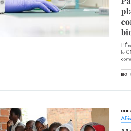
Pa
pl
co
bi
L’Éc
le C
comm
BIO-I
DOCU
Afri