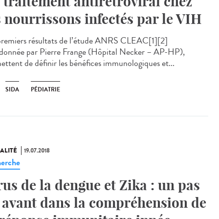
 traitement antirétroviral chez
s nourrissons infectés par le VIH
premiers résultats de l’étude ANRS CLEAC[1][2]
donnée par Pierre Frange (Hôpital Necker – AP-HP),
ettent de définir les bénéfices immunologiques et...
SIDA
PÉDIATRIE
ALITÉ
19.07.2018
erche
rus de la dengue et Zika : un pas
 avant dans la compréhension de