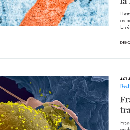
la
Il e
reco
En é
DENG
ACTU
Rech
Fr
tr
Fran
méde