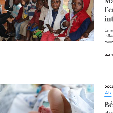
Ma
l’
in
La m
infl
moins
MALN
DOCU
sida
Bé