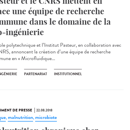
steur et le CNRS mettent en
ace une équipe de recherche
mmune dans le domaine de la
o-ingénierie
ole polytechnique et l’Institut Pasteur, en collaboration avec
NRS, annoncent la création d’une équipe de recherche
une en « Microfluidique...
NGÉNIERIE
PARTENARIAT
INSTITUTIONNEL
MENT DE PRESSE
22.08.2018
que
malnutrition
microbiote
,
,