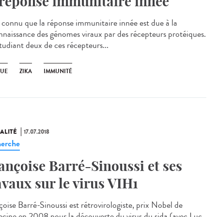
 réponse immunitaire innée
st connu que la réponse immunitaire innée est due à la
nnaissance des génomes viraux par des récepteurs protéiques.
tudiant deux de ces récepteurs...
UE
ZIKA
IMMUNITÉ
ALITÉ
17.07.2018
erche
ançoise Barré-Sinoussi et ses
avaux sur le virus VIH1
çoise Barré-Sinoussi est rétrovirologiste, prix Nobel de
cine en 2008 pour la découverte du virus du sida (avec Luc