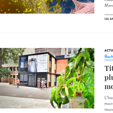
Monta
130 A
ACTU
Rech
Ti
pl
mo
L’Ins
micr
nouv