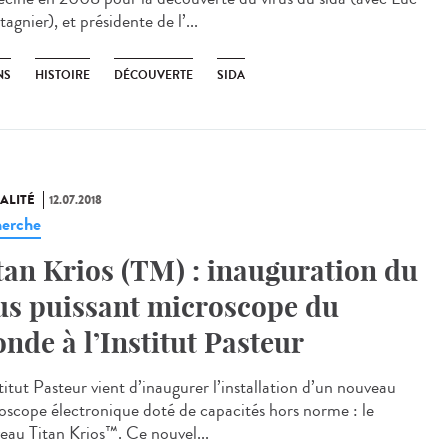
gnier), et présidente de l’...
NS
HISTOIRE
DÉCOUVERTE
SIDA
ALITÉ
12.07.2018
erche
tan Krios (TM) : inauguration du
us puissant microscope du
nde à l’Institut Pasteur
titut Pasteur vient d’inaugurer l’installation d’un nouveau
oscope électronique doté de capacités hors norme : le
eau Titan Krios™. Ce nouvel...