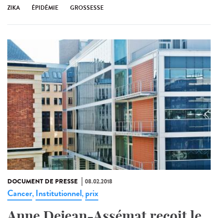
ZIKA
ÉPIDÉMIE
GROSSESSE
DOCUMENT DE PRESSE
08.02.2018
Cancer
Institutionnel
prix
,
,
Anne Dejean-Assémat reçoit le