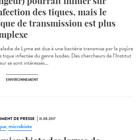
ngeur) pourrait influer sur
infection des tiques, mais le
sque de transmission est plus
mplexe
aladie de Lyme est due à une bactérie transmise par la piqûre
e tique infectée du genre Ixodes. Des chercheurs de l’Institut
ur se sont intéressés...
ENVIRONNEMENT
MENT DE PRESSE
31.08.2017
que
microbiote
,