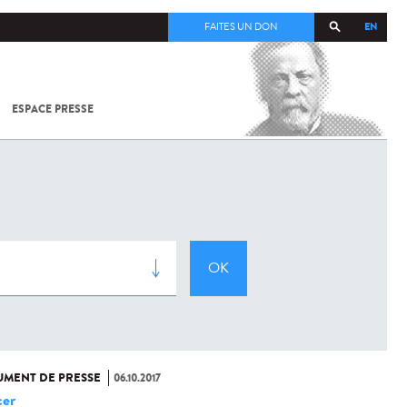
EN
FAITES UN DON
ESPACE PRESSE
TOUT SUR
SARS-
COV-2 /
COVID-19
À
L'INSTITUT
PASTEUR
MENT DE PRESSE
06.10.2017
er