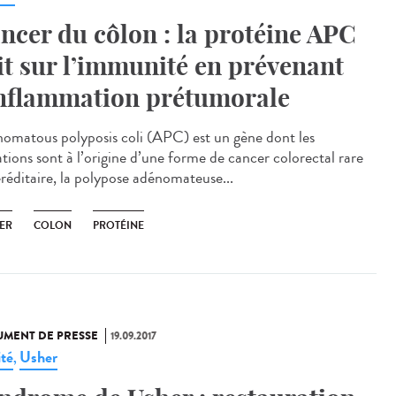
ncer du côlon : la protéine APC
it sur l’immunité en prévenant
inflammation prétumorale
omatous polyposis coli (APC) est un gène dont les
tions sont à l’origine d’une forme de cancer colorectal rare
éréditaire, la polypose adénomateuse...
ER
COLON
PROTÉINE
MENT DE PRESSE
19.09.2017
ité
Usher
,