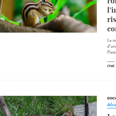
ro
l’
ri
co
La m
d’un
Paste
LYME
DOCU
Afri