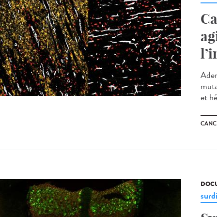
Ca
ag
l’
Aden
muta
et h
CANC
DOCU
surd