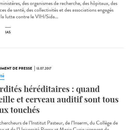
ministères, des organismes de recherche, des hôpitaux, des
es de santé, des collectivités et des associations engagés
la lutte contre le VIH/Sida...
IAS
MENT DE PRESSE
13.07.2017
ité
rdités héréditaires : quand
eille et cerveau auditif sont tous
ux touchés
chercheurs de l’Institut Pasteur, de l’Inserm, du Collège de
ce et de l’Université Pierre et Marie Curie viennent de