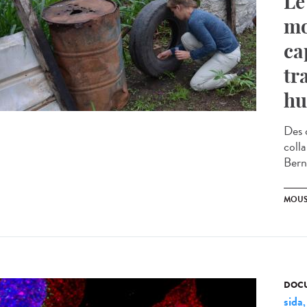
Le
mo
ca
tr
hu
Des 
coll
Bern
MOUS
DOCU
sida