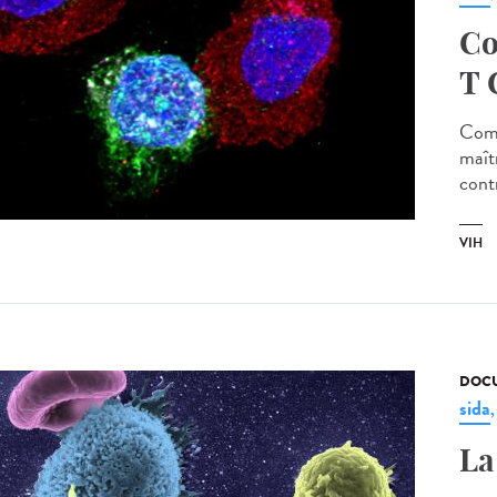
Co
T 
Comp
maîtr
contr
VIH
DOCU
sida
La