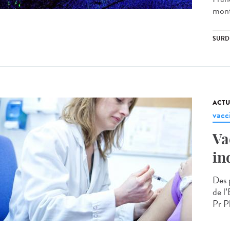
mont
SURD
ACTU
vacc
Va
in
Des 
de l’
Pr Ph