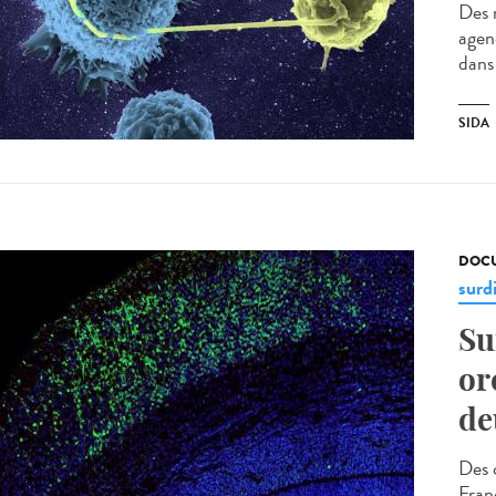
Des 
agenc
dans 
SIDA
DOCU
surd
Su
or
de
Des 
Fran