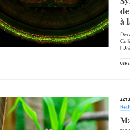
Sy
de
à 
Des 
Coll
l’Un
USHE
ACTU
Rech
Ma