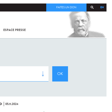
EN
FAITES UN DON
ESPACE PRESSE
TOUT SUR
SARS-
COV-2 /
COVID-19
À
L'INSTITUT
PASTEUR
O
05.11.2024