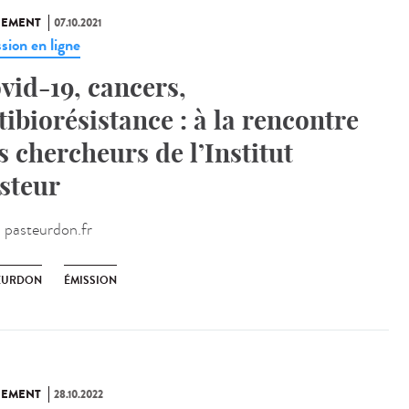
NEMENT
07.10.2021
sion en ligne
vid-19, cancers,
tibiorésistance : à la rencontre
s chercheurs de l’Institut
steur
:
pasteurdon.fr
EURDON
ÉMISSION
NEMENT
28.10.2022