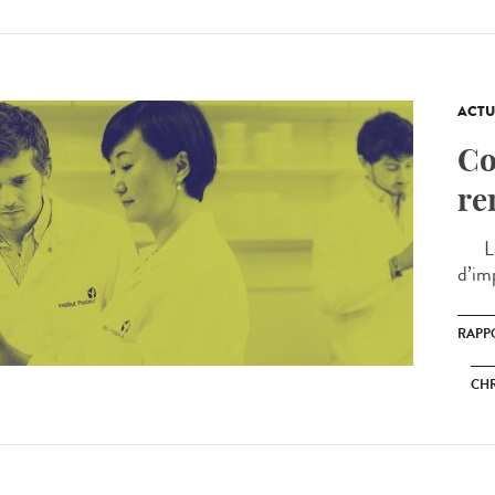
ACTU
Co
re
La p
d’im
RAPP
CHR