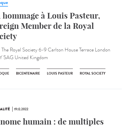
oque
 hommage à Louis Pasteur,
reign Member de la Royal
ciety
:
The Royal Society 6-9 Carlton House Terrace London
Y 5AG United Kingdom
OQUE
BICENTENAIRE
LOUIS PASTEUR
ROYAL SOCIETY
ALITÉ
19.12.2022
nome humain : de multiples