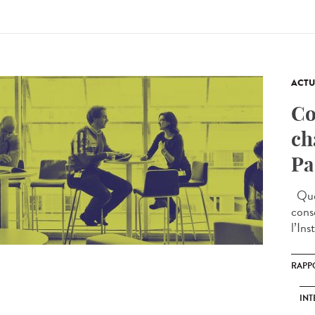
ACTU
Co
ch
Pa
Quel
cons
l’Ins
RAPP
INT