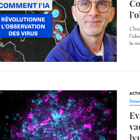
Co
l’
L’Ins
l’ob
la mi
ACTU
Inno
Ev
va
ly