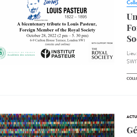
Coll
Un
Fo
So
Lieu
SW1
COLL
ACTU
Gé