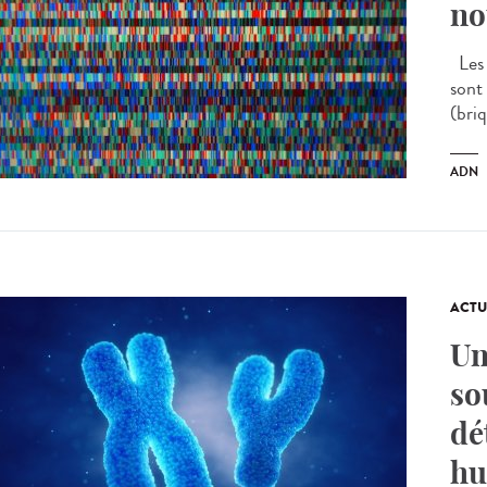
no
Les 
sont 
(briq
ADN
ACTU
Un
so
dé
hu