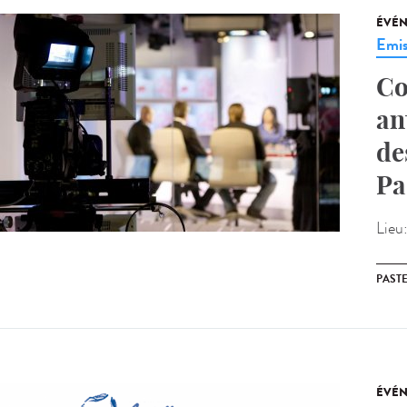
ÉVÉ
Emis
Co
an
de
Pa
Lieu
PAST
ÉVÉ