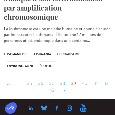
par amplification
chromosomique
La leishmaniose est une maladie humaine et animale causée
par les parasites Leishmania. Elle touche 12 millions de
personnes et est endémique dans une centaine...
LEISHMANIOSE
LEISHMANIA
CHROMOSOME
ENVIRONNEMENT
ÉCOLOGIE
‹ précédent
…
35
36
37
38
39
40
41
42
43
suivant ›