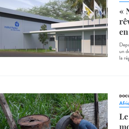
« 
rê
en
Depui
un de
la ré
DOCU
Afri
Le
mo