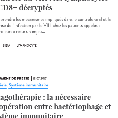
CD8+ décryptés
rendre les mécanismes impliqués dans le contrôle viral et la
ise de l’infection par le VIH chez les patients appelés «
ôleurs » reste un enjeu...
SIDA
LYMPHOCYTE
MENT DE PRESSE
13.07.2017
érie
Système immunitaire
,
agothérapie : la nécessaire
opération entre bactériophage et
stème immunitaire