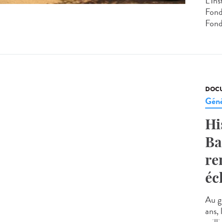
L'In
Fond
Fond
DOCU
Géné
Hi
Ba
re
éc
Au g
ans,