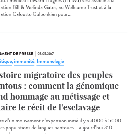
stitut médical Howard Hughes (HHMI) s'est associé à la
ation Bill & Melinda Gates, au Wellcome Trust et à la
ation Calouste Gulbenkian pour...
MENT DE PRESSE
05.05.2017
tique
immunité
Immunologie
,
,
stoire migratoire des peuples
ntous : comment la génomique
nd hommage au métissage et
laire le récit de l’esclavage
ré d’un mouvement d’expansion initié il y a 4000 à 5000
 les populations de langues bantoues – aujourd’hui 310