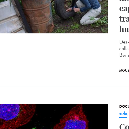
ca
tr
hu
Des 
coll
Bern
MOUS
DOCU
sida
Co