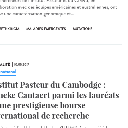
chercheurs de l’Institut Pasteur et du CNRS, en
aboration avec des équipes américaines et australiennes, ont
isé une caractérisation génomique et...
BETHKINGIA
MALADIES ÉMERGENTES
MUTATIONS
ALITÉ
10.05.2017
rnational
stitut Pasteur du Cambodge :
neke Cantaert parmi les lauréats
une prestigieuse bourse
ternational de recherche