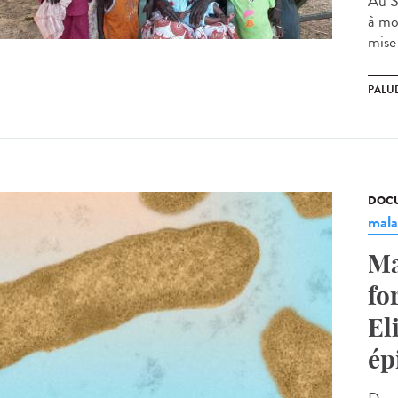
Au S
à mo
mise
PALU
DOCU
mala
Ma
fo
El
ép