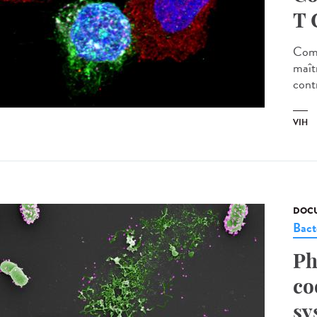
T 
Comp
maîtr
contr
VIH
DOCU
Bact
Ph
co
sy