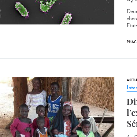
Deux
cher
Etat
PHAG
ACTU
Inte
Di
l’
Sé