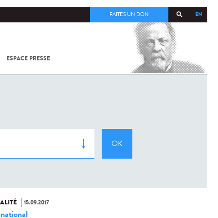
EN
FAITES UN DON
ESPACE PRESSE
TOUT SUR
SARS-
COV-2 /
COVID-19
À
L'INSTITUT
PASTEUR
ALITÉ
15.09.2017
rnational