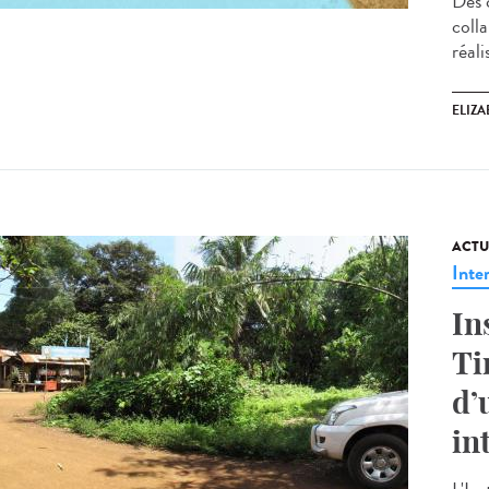
Des 
coll
réal
ELIZA
ACTU
Inte
In
Ti
d’
in