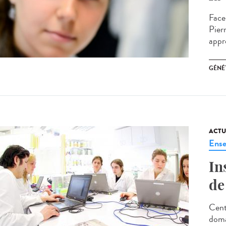
Face
Pier
appr
GÉNÉ
ACTU
Ense
In
de
Cent
doma