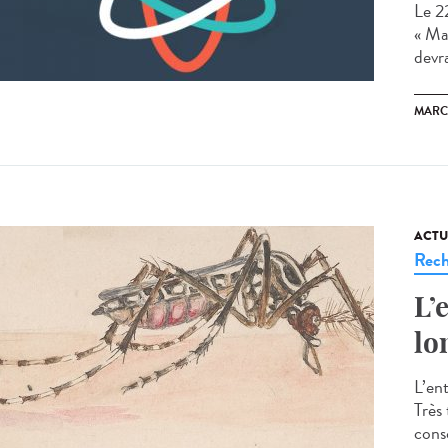
Le 22
« Ma
devra
MARC
ACTU
Rech
L’
lo
L’en
Très
consc