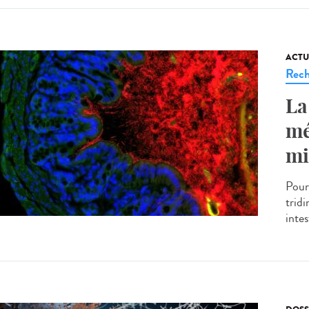
ACTU
Rech
La
mé
mi
Pour
trid
intes