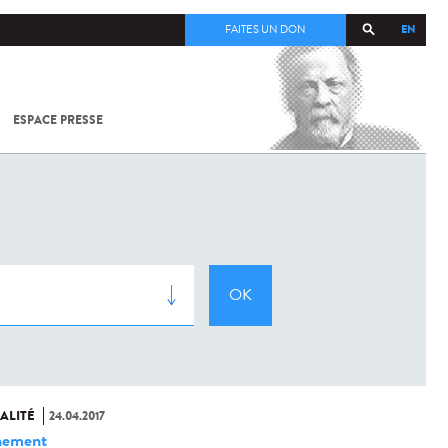
EN
FAITES UN DON
ESPACE PRESSE
TOUT SUR
SARS-
COV-2 /
COVID-19
À
L'INSTITUT
PASTEUR
ALITÉ
24.04.2017
nement