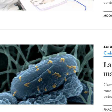
cent
MOO
ACTU
Cro
La
ma
Cert
muqu
patie
PHAG