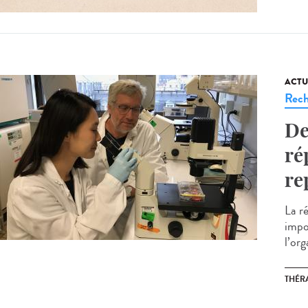
ACTU
Rech
De
ré
re
La r
impo
l’org
THÉRA