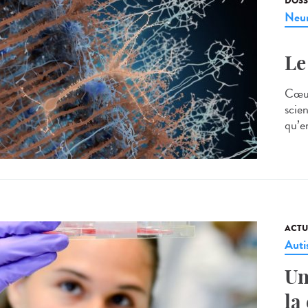
DOSS
Neur
Le
Cœur 
scie
qu’en
ACTU
Aut
Un
la