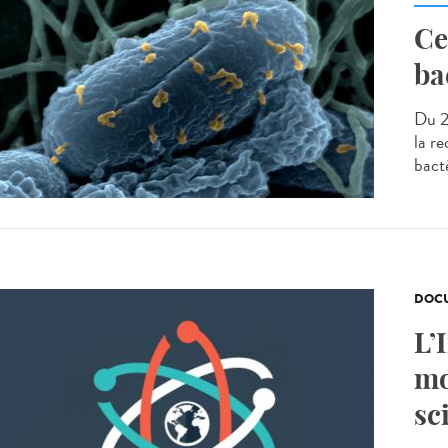
Ce
ba
Du 2
la re
bact
DOCU
L’
mo
sc