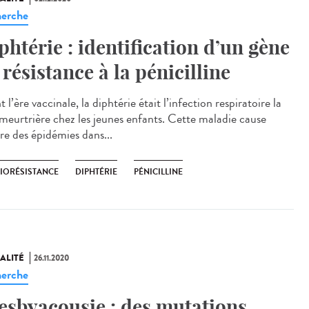
erche
phtérie : identification d’un gène
 résistance à la pénicilline
 l’ère vaccinale, la diphtérie était l’infection respiratoire la
 meurtrière chez les jeunes enfants. Cette maladie cause
re des épidémies dans...
BIORÉSISTANCE
DIPHTÉRIE
PÉNICILLINE
ALITÉ
26.11.2020
erche
esbyacousie : des mutations