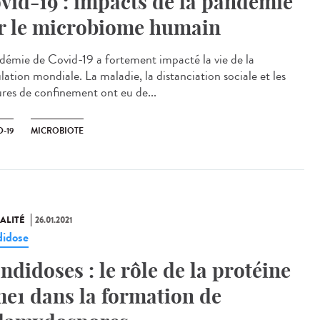
vid-19 : impacts de la pandémie
r le microbiome humain
idémie de Covid-19 a fortement impacté la vie de la
ation mondiale. La maladie, la distanciation sociale et les
res de confinement ont eu de...
-19
MICROBIOTE
ALITÉ
26.01.2021
idose
ndidoses : le rôle de la protéine
e1 dans la formation de