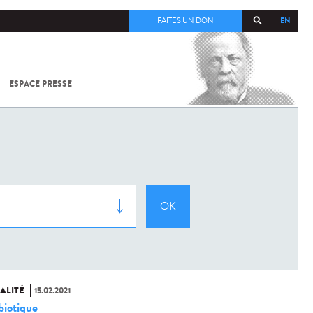
EN
FAITES UN DON
ESPACE PRESSE
TOUT SUR
SARS-
COV-2 /
COVID-19
À
L'INSTITUT
PASTEUR
ALITÉ
15.02.2021
biotique