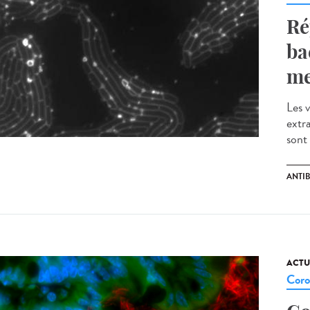
Ré
ba
me
Les 
extr
sont 
ANTI
ACTU
Coro