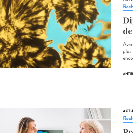
Rech
Di
de
Avant
plus
enco
ANTI
ACTU
Rech
Pr