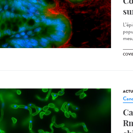
Co
su
L’ép
popul
mesu
COVID
ACTU
Cand
Ca
Rm