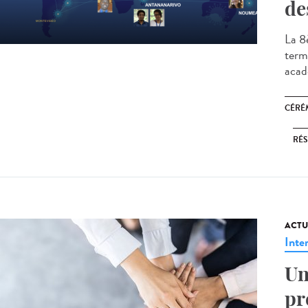
de
La 8
termi
acad
CÉRÉ
RÉS
ACTU
Inte
Un
pr