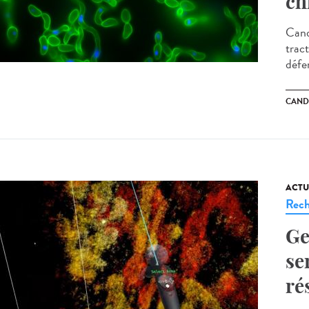
ch
Cand
tract
défe
CAND
ACTU
Rech
Ge
se
ré