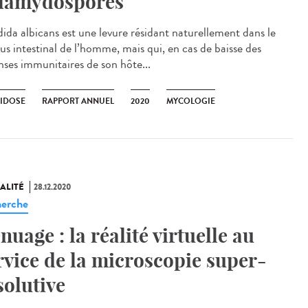
lamydospores
ida albicans est une levure résidant naturellement dans le
us intestinal de l’homme, mais qui, en cas de baisse des
nses immunitaires de son hôte...
IDOSE
RAPPORT ANNUEL
2020
MYCOLOGIE
ALITÉ
28.12.2020
erche
nuage : la réalité virtuelle au
rvice de la microscopie super-
solutive