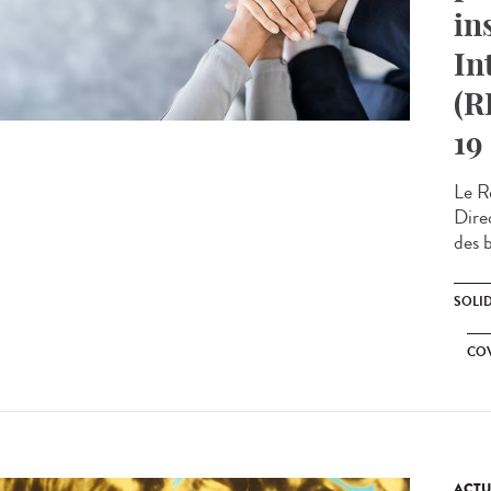
in
In
(R
19
Le Ré
Direc
des b
SOLI
CO
ACTU