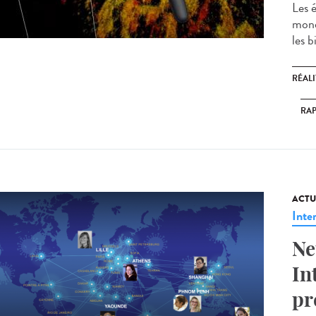
Les 
mond
les b
RÉALI
RA
ACTU
Inte
Ne
In
pr