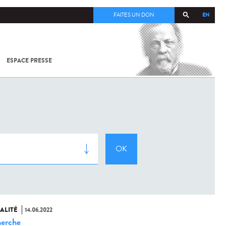
EN
FAITES UN DON
ESPACE PRESSE
TOUT SUR
SARS-
COV-2 /
COVID-19
À
L'INSTITUT
PASTEUR
ALITÉ
14.06.2022
erche