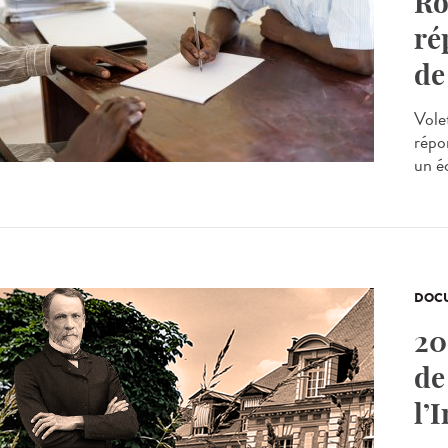
Rô
ré
de
Volet
répo
un éc
DOCU
20
de
l’