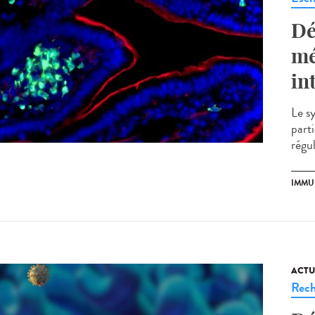
Dé
mé
in
Le s
part
régul
IMMU
ACTU
Rech