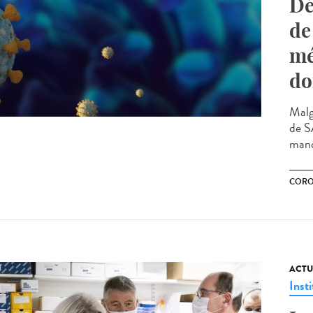
Dé
de
mé
do
Malgr
de S
manq
CORO
ACTU
Insti