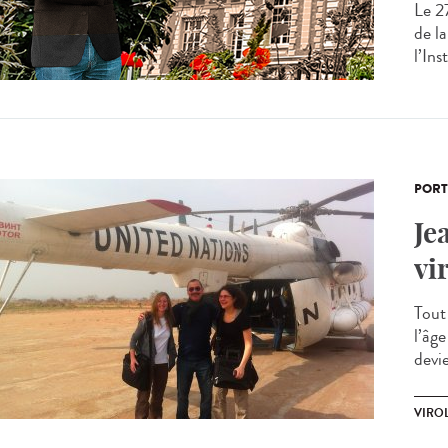
Le 2
de l
l’Ins
PORT
Je
vi
Tout
l’âg
devie
VIRO