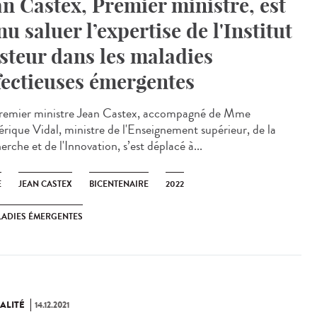
an Castex, Premier ministre, est
nu saluer l’expertise de l'Institut
steur dans les maladies
fectieuses émergentes
remier ministre Jean Castex, accompagné de Mme
érique Vidal, ministre de l'Enseignement supérieur, de la
rche et de l'Innovation, s’est déplacé à...
E
JEAN CASTEX
BICENTENAIRE
2022
ADIES ÉMERGENTES
ALITÉ
14.12.2021