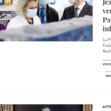
Je
ve
Pa
in
Le P
Fréd
Reche
VISIT
MAL
ACTU