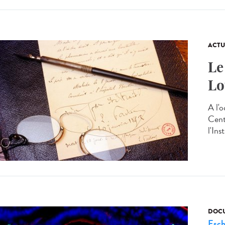
ACTU
Le
Lo
A l'
Cent
l'Ins
DOCU
Esch