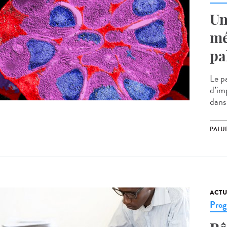
Un
mé
pa
Le p
d’im
dans 
PALU
ACTU
Prog